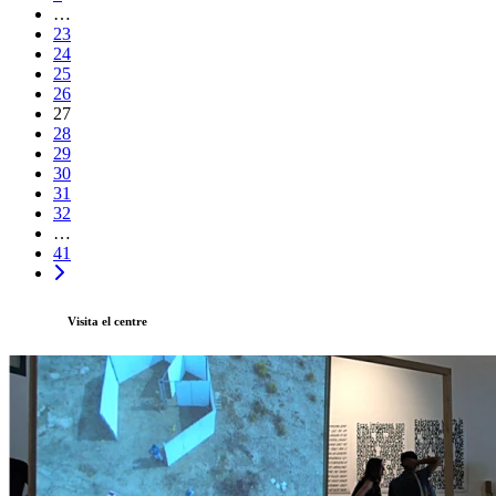
…
23
24
25
26
27
28
29
30
31
32
…
41
Visita el centre