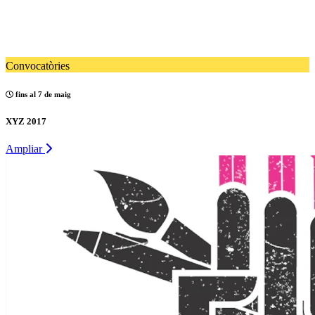
Convocatòries
fins al 7 de maig
XYZ 2017
Ampliar