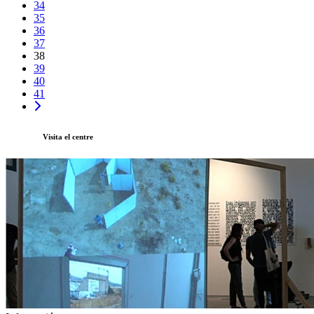
34
35
36
37
38
39
40
41
Visita el centre