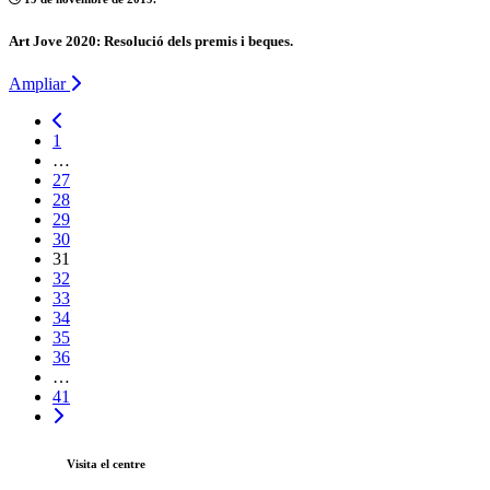
Art Jove 2020: Resolució dels premis i beques.
Ampliar
1
…
27
28
29
30
31
32
33
34
35
36
…
41
Visita el centre