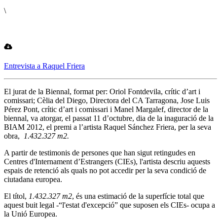
\
Entrevista a Raquel Friera
El jurat de la Biennal, format per: Oriol Fontdevila, crític d’art i
comissari; Cèlia del Diego, Directora del CA Tarragona, Jose Luis
Pérez Pont, crític d’art i comissari i Manel Margalef, director de la
biennal, va atorgar, el passat 11 d’octubre, dia de la inaguració de la
BIAM 2012, el premi a l’artista Raquel Sánchez Friera, per la seva
obra,
1.432.327 m2.
A partir de testimonis de persones que han sigut retingudes en
Centres d'Internament d’Estrangers (CIEs), l'artista descriu aquests
espais de retenció als quals no pot accedir per la seva condició de
ciutadana europea.
El títol,
1.432.327 m2
, és una estimació de la superfície total que
aquest buit legal -“l'estat d'excepció” que suposen els CIEs- ocupa a
la Unió Europea.