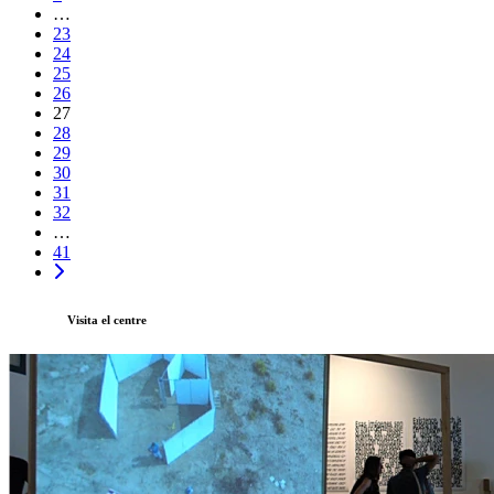
…
23
24
25
26
27
28
29
30
31
32
…
41
Visita el centre