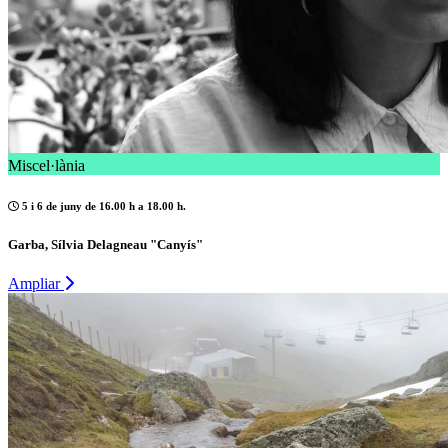
Miscel·lània
5 i 6 de juny de 16.00 h a 18.00 h.
Garba, Sílvia Delagneau "Canyís"
Ampliar