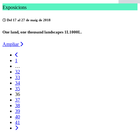
Exposicions
Del 17 al 27 de maig de 2018
One land, one thousand landscapes 1L1000L.
Ampliar
1
…
32
33
34
35
36
37
38
39
40
41