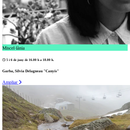
Miscel·lània
5 i 6 de juny de 16.00 h a 18.00 h.
Garba, Sílvia Delagneau "Canyís"
Ampliar