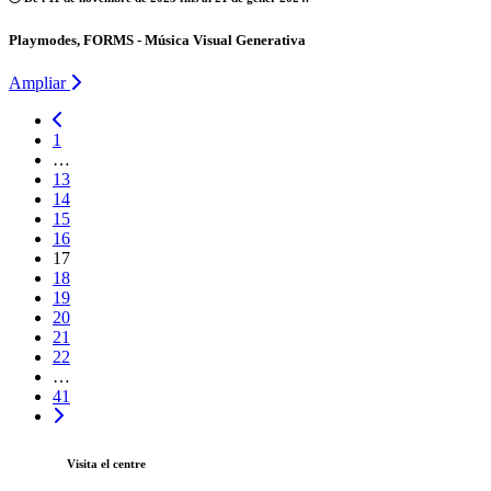
Playmodes, FORMS - Música Visual Generativa
Ampliar
1
…
13
14
15
16
17
18
19
20
21
22
…
41
Visita el centre