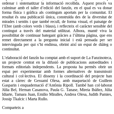
ordenar i sistematitzar la informació recollida. Aquest procés va
culminar amb el taller d’edició del fanzín, en el qual es va donar
forma física i gràfica als continguts aportats per la comunitat. El
resultat és una publicació única, construïda des de la diversitat de
mirades i sentits i que també recull, de forma visual, el paisatge de
l’Ebre (amb colors verds i blaus), i reflecteix el caràcter sensible del
contingut a través del material utilitzat. Alhora, manté viva la
possibilitat de continuar bategant gràcies a l’última pàgina, que ens
remet directament a la pregunta inicial i està pensada per ser
intervinguda per qui s’hi endinsa, obrint així un espai de diàleg o
continuïtat.
L’elaboració del fanzín ha comptat amb el suport de La Fanzinoteca,
un projecte centrat en la difusió de publicacions autoeditades i
formats editorials independents. La proposta ha permès obrir un
espai per experimentar amb formes alternatives de transmissió
cultural i col·lectiva. El disseny i la coordinació del projecte han
estat a càrrec de Gessamí Olesa, amb maquetació de Guillem
Gasparin i enquadernació d’Antònia Ripoll. També han col·laborat
Júlia Bel, Hernan Casanova, Paula G. Tanase, Mireia Ibáñez, Júlia
Idiarte, Tamara Juan, Emilio Miralles, Andrea Olesa, Judith Pamies,
Jossip Tkalcic i Marta Rullo.
Comparteix a