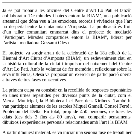
Ja es pot trobar a les oficines del Centre d’Art Lo Pati el fanzín
col·laboratiu ‘De mirades i batecs entorn la BIAM’, una publicació
artesanal que dóna veu a les emocions, records i vivències que l’art
ha despertat entre la ciutadania d’Amposta. La publicació és fruit
d’un taller comunitari emmarcat dins el projecte de mediació
"Participart. Mirades compartides entorn la BIAM", liderat per
l’artista i mediadora Gessamí Olesa.
El projecte va sorgir arran de la celebració de la 18a edició de la
Biennal d’Art Ciutat d’Amposta (BIAM), un esdeveniment clau en
la història cultural de la ciutat i impulsor del naixement del Centre
d’Art Lo Pati. Amb la voluntat de fer memòria i reflexionar sobre la
seva influència, Olesa va proposar un exercici de participació oberta
a través de tres fases consecutives.
La primera etapa va consistir en la recollida de respostes espontànies
en unes urnes repartides per diversos punts de la ciutat, com el
Mercat Municipal, la Biblioteca i el Parc dels Xiribecs. També hi
van participar alumnes de les escoles Miquel Granell, Consol Ferré i
Poblenou del Delta. En total, prop de 450 persones, de totes les
edats (des dels 3 fins als 89 anys), van compartir pensaments,
dibuixos i experiències personals relacionades amb l’art i la BIAM.
A partir d’aquest material, es va iniciar una segona fase de treball per