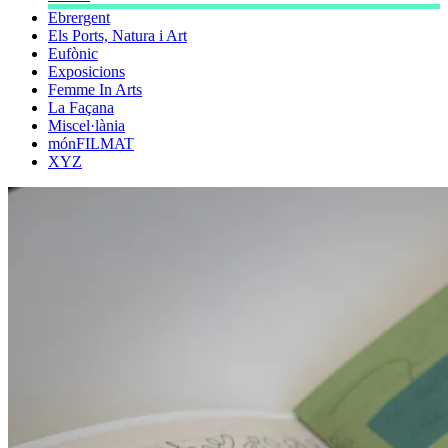
Ebrergent
Els Ports, Natura i Art
Eufònic
Exposicions
Femme In Arts
La Façana
Miscel·lània
mónFILMAT
XYZ