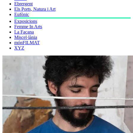
Ebrergent
Els Ports, Natura i Art
Eufònic
Exposicions
Femme In Arts
La Façana
Miscel·lània
mónFILMAT
XYZ