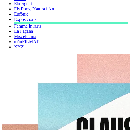
Ebrergent
Els Ports, Natura i Art
Eufònic
Exposicions
Femme In Arts
La Façana
Miscel·lània
mónFILMAT
XYZ