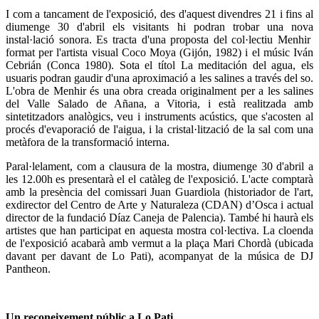
I com a tancament de l'exposició, des d'aquest divendres 21 i fins al
diumenge 30 d'abril els visitants hi podran trobar una nova
instal·lació sonora. Es tracta d'una proposta del col·lectiu Menhir
format per l'artista visual Coco Moya (Gijón, 1982) i el músic Iván
Cebrián (Conca 1980). Sota el títol La meditación del agua, els
usuaris podran gaudir d'una aproximació a les salines a través del so.
L'obra de Menhir és una obra creada originalment per a les salines
del Valle Salado de Añana, a Vitoria, i està realitzada amb
sintetitzadors analògics, veu i instruments acústics, que s'acosten al
procés d'evaporació de l'aigua, i la cristal·lització de la sal com una
metàfora de la transformació interna.
Paral·lelament, com a clausura de la mostra, diumenge 30 d'abril a
les 12.00h es presentarà el el catàleg de l'exposició. L'acte comptarà
amb la presència del comissari Juan Guardiola (historiador de l'art,
exdirector del Centro de Arte y Naturaleza (CDAN) d’Osca i actual
director de la fundació Díaz Caneja de Palencia). També hi haurà els
artistes que han participat en aquesta mostra col·lectiva. La cloenda
de l'exposició acabarà amb vermut a la plaça Mari Chordà (ubicada
davant per davant de Lo Pati), acompanyat de la música de DJ
Pantheon.
Un reconeixement públic a Lo Pati