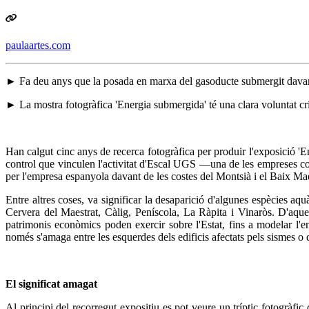
paulaartes.com
► Fa deu anys que la posada en marxa del gasoducte submergit davant l
► La mostra fotogràfica 'Energia submergida' té una clara voluntat crí
Han calgut cinc anys de recerca fotogràfica per produir l'exposició '
control que vinculen l'activitat d'Escal UGS —una de les empreses con
per l'empresa espanyola davant de les costes del Montsià i el Baix Mae
Entre altres coses, va significar la desaparició d'algunes espècies aquà
Cervera del Maestrat, Càlig, Peníscola, La Ràpita i Vinaròs. D'aque
patrimonis econòmics poden exercir sobre l'Estat, fins a modelar l'
només s'amaga entre les esquerdes dels edificis afectats pels sismes o d
El significat amagat
Al principi del recorregut expositiu es pot veure un tríptic fotogràfi