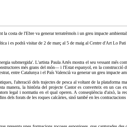
a costa de l'Ebre va generar terratrèmols i un greu impacte ambiental,
tica i es podrà visitar de 2 de març al 5 de maig al Centre d'Art Lo Pat
Energia submergida'. L'artista Paula Artés mostra el seu vessant més com
structores més grans del món— i l'Estat espanyol, en la construcció de
strat, entre Catalunya i el País Valencià va generar un greu impacte am
tiques, l'alteració dels trajectes de pesca al voltant de la plataforma m
sta manera, la història del projecte Castor es converteix en un cas 
entorn legal i normatiu en el qual operen. A conseqüència d'això, la r
ins dels forats de les roques calcàries, sinó també en les contractacions 
c que presenta unes formacions rocoses esponjoses, que capturades des de