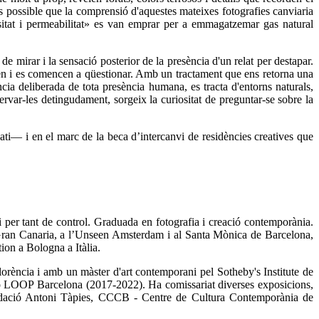
és possible que la comprensió d'aquestes mateixes fotografies canviaria
sitat i permeabilitat» es van emprar per a emmagatzemar gas natural
de mirar i la sensació posterior de la presència d'un relat per destapar.
tzen i es comencen a qüestionar. Amb un tractament que ens retorna una
cia deliberada de tota presència humana, es tracta d'entorns naturals,
ervar-les detingudament, sorgeix la curiositat de preguntar-se sobre la
ati— i en el marc de la beca d’intercanvi de residències creatives que
i per tant de control. Graduada en fotografia i creació contemporània.
e Gran Canaria, a l’Unseen Amsterdam i al Santa Mònica de Barcelona,
ion a Bologna a Itàlia.
 Florència i amb un màster d'art contemporani pel Sotheby's Institute de
reació LOOP Barcelona (2017-2022). Ha comissariat diverses exposicions,
ndació Antoni Tàpies, CCCB - Centre de Cultura Contemporània de