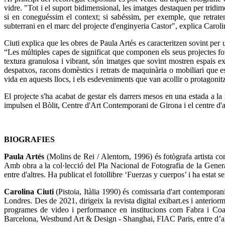
vidre. "Tot i el suport bidimensional, les imatges destaquen per tridi
si en coneguéssim el context; si sabéssim, per exemple, que retrat
subterrani en el marc del projecte d'enginyeria Castor", explica Caroli
Ciuti explica que les obres de Paula Artés es caracteritzen sovint per u
“Les múltiples capes de significat que componen els seus projectes fo
textura granulosa i vibrant, són imatges que sovint mostren espais ex
despatxos, racons domèstics i retrats de maquinària o mobiliari que es
vida en aquests llocs, i els esdeveniments que van acollir o protagonitz
El projecte s'ha acabat de gestar els darrers mesos en una estada a l
impulsen el Bòlit, Centre d'Art Contemporani de Girona i el centre d'a
BIOGRAFIES
Paula Art
é
s
(Molins de Rei / Alentorn, 1996) és fotògrafa artista co
Amb obra a la col·lecció del Pla Nacional de Fotografia de la Gener
entre d'altres. Ha publicat el fotollibre ‘Fuerzas y cuerpos’ i ha est
Carolina Ciuti
(Pistoia, Itàlia 1990) és comissaria d'art contemporani
Londres. Des de 2021, dirigeix la revista digital exibart.es i anterio
programes de video i performance en institucions com Fabra i C
Barcelona, Westbund Art & Design - Shanghai, FIAC Paris, entre d’al