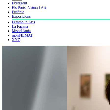
Ebrergent
Els Ports, Natura i Art
Eufònic
Exposicions
Femme In Arts
La Façana
Miscel·lània
mónFILMAT
XYZ