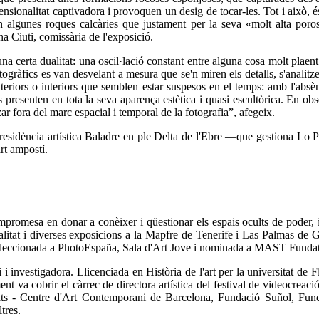
mensionalitat captivadora i provoquen un desig de tocar-les. Tot i això, 
en algunes roques calcàries que justament per la seva «molt alta poro
na Ciuti, comissària de l'exposició.
na certa dualitat: una oscil·lació constant entre alguna cosa molt plaent 
togràfics es van desvelant a mesura que se'n miren els detalls, s'anali
teriors o interiors que semblen estar suspesos en el temps: amb l'absèn
 presenten en tota la seva aparença estètica i quasi escultòrica. En obs
ar fora del marc espacial i temporal de la fotografia”, afegeix.
a residència artística Baladre en ple Delta de l'Ebre —que gestiona Lo P
rt ampostí.
mpromesa en donar a conèixer i qüestionar els espais ocults de poder, 
alitat i diverses exposicions a la Mapfre de Tenerife i Las Palmas d
at seleccionada a PhotoEspaña, Sala d'Art Jove i nominada a MAST Fundat
 i investigadora. Llicenciada en Història de l'art per la universitat de
rment va cobrir el càrrec de directora artística del festival de videoc
oats - Centre d'Art Contemporani de Barcelona, Fundació Suñol, Fu
tres.