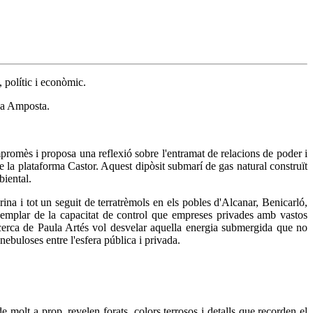
 polític i econòmic.
i a Amposta.
promès i proposa una reflexió sobre l'entramat de relacions de poder i
 la plataforma Castor. Aquest dipòsit submarí de gas natural construït
biental.
arina i tot un seguit de terratrèmols en els pobles d'Alcanar, Benicarló,
exemplar de la capacitat de control que empreses privades amb vastos
ecerca de Paula Artés vol desvelar aquella energia submergida que no
nebuloses entre l'esfera pública i privada.
 molt a prop, revelen forats, colors terrosos i detalls que recorden el