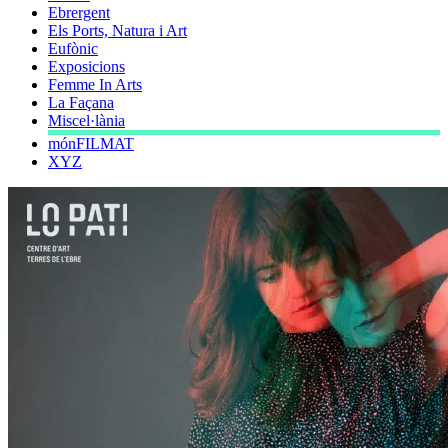
Ebrergent
Els Ports, Natura i Art
Eufònic
Exposicions
Femme In Arts
La Façana
Miscel·lània
mónFILMAT
XYZ