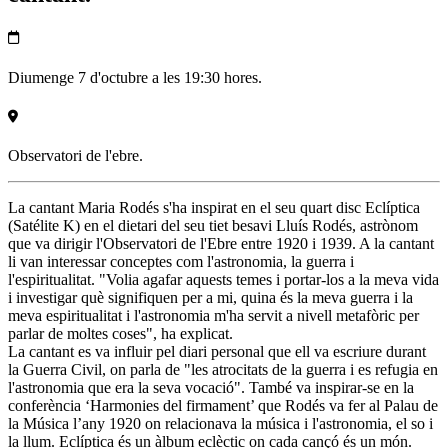
Diumenge 7 d'octubre a les 19:30 hores.
Observatori de l'ebre.
La cantant Maria Rodés s'ha inspirat en el seu quart disc Eclíptica
(Satélite K) en el dietari del seu tiet besavi Lluís Rodés, astrònom
que va dirigir l'Observatori de l'Ebre entre 1920 i 1939. A la cantant
li van interessar conceptes com l'astronomia, la guerra i
l'espiritualitat. "Volia agafar aquests temes i portar-los a la meva vida
i investigar què signifiquen per a mi, quina és la meva guerra i la
meva espiritualitat i l'astronomia m'ha servit a nivell metafòric per
parlar de moltes coses", ha explicat.
La cantant es va influir pel diari personal que ell va escriure durant
la Guerra Civil, on parla de "les atrocitats de la guerra i es refugia en
l'astronomia que era la seva vocació". També va inspirar-se en la
conferència ‘Harmonies del firmament’ que Rodés va fer al Palau de
la Música l’any 1920 on relacionava la música i l'astronomia, el so i
la llum. Eclíptica és un àlbum eclèctic on cada cançó és un món.