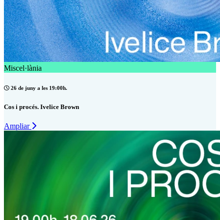
Miscel·lània
26 de juny a les 19:00h.
Cos i procés. Ivelice Brown
Ampliar