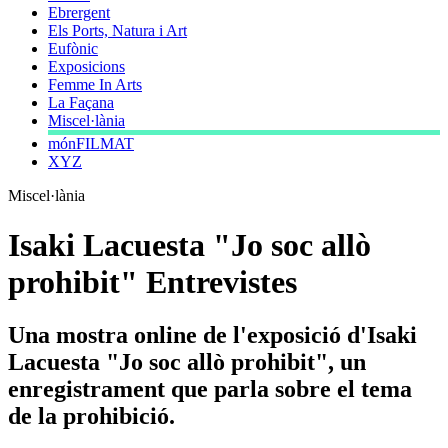
Ebrergent
Els Ports, Natura i Art
Eufònic
Exposicions
Femme In Arts
La Façana
Miscel·lània
mónFILMAT
XYZ
Miscel·lània
Isaki Lacuesta "Jo soc allò
prohibit" Entrevistes
Una mostra online de l'exposició d'Isaki
Lacuesta "Jo soc allò prohibit", un
enregistrament que parla sobre el tema
de la prohibició.