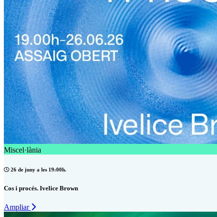
Miscel·lània
26 de juny a les 19:00h.
Cos i procés. Ivelice Brown
Ampliar