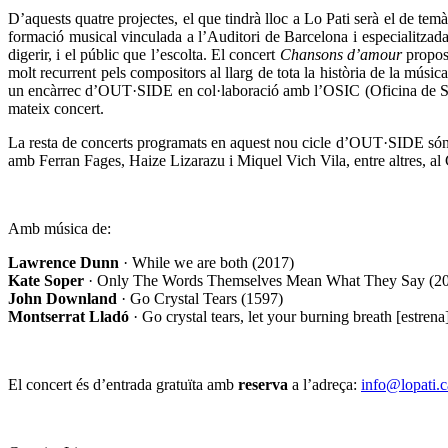
D’aquests quatre projectes, el que tindrà lloc a Lo Pati serà el de te
formació musical vinculada a l’Auditori de Barcelona i especialitzad
digerir, i el públic que l’escolta. El concert
Chansons d’amour
proposa
molt recurrent pels compositors al llarg de tota la història de la mús
un encàrrec d’OUT·SIDE en col·laboració amb l’OSIC (Oficina de Supor
mateix concert.
La resta de concerts programats en aquest nou cicle d’OUT·SIDE só
amb Ferran Fages, Haize Lizarazu i Miquel Vich Vila, entre altres, al 
Amb música de:
Lawrence Dunn
· While we are both (2017)
Kate Soper
· Only The Words Themselves Mean What They Say (2
John Downland
· Go Crystal Tears (1597)
Montserrat Lladó
· Go crystal tears, let your burning breath [estrena
El concert és d’entrada gratuïta amb
reserva
a l’adreça:
info@lopati.c