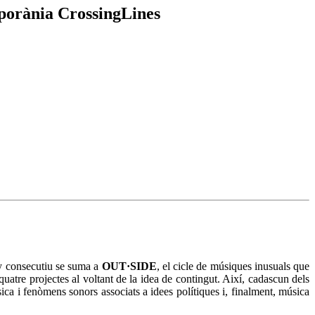
mporània CrossingLines
y consecutiu se suma a
OUT·SIDE
, el cicle de músiques inusuals que
tre projectes al voltant de la idea de contingut. Així, cadascun dels
ca i fenòmens sonors associats a idees polítiques i, finalment, música