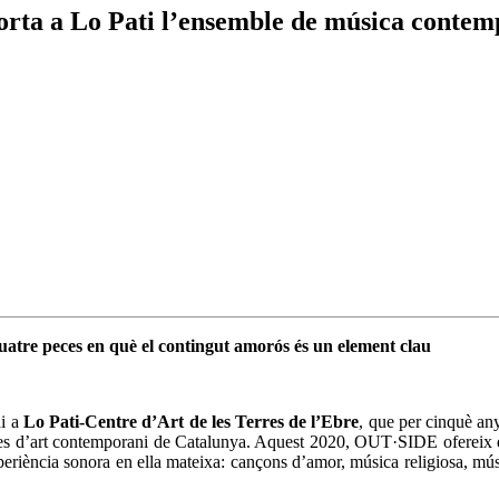
orta a Lo Pati l’ensemble de música conte
atre peces en què el contingut amorós és un element clau
ai a
Lo Pati-Centre d’Art de les Terres de l’Ebre
, que per cinquè an
res d’art contemporani de Catalunya. Aquest 2020, OUT·SIDE ofereix qua
riència sonora en ella mateixa: cançons d’amor, música religiosa, músi