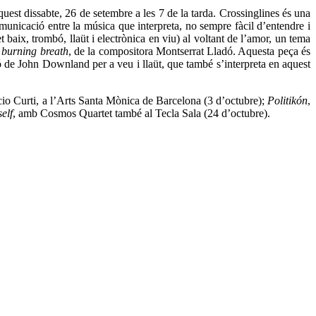
quest dissabte, 26 de setembre a les 7 de la tarda. Crossinglines és una
unicació entre la música que interpreta, no sempre fàcil d’entendre i
t baix, trombó, llaüt i electrònica en viu) al voltant de l’amor, un tema
r burning breath
, de la compositora Montserrat Lladó. Aquesta peça és
 de John Downland per a veu i llaüt, que també s’interpreta en aquest
io Curti, a l’Arts Santa Mònica de Barcelona (3 d’octubre);
Politikón
,
self
, amb Cosmos Quartet també al Tecla Sala (24 d’octubre).