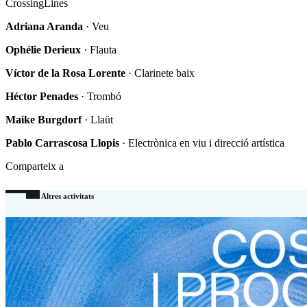
CrossingLines
Adriana Aranda
·
Veu
Ophélie Derieux
·
Flauta
Víctor de la Rosa Lorente
·
Clarinete baix
Héctor Penades
·
Trombó
Maike Burgdorf
·
Llaüt
Pablo Carrascosa Llopis
· Electrònica en viu i direcció artística
Comparteix a
Altres activitats