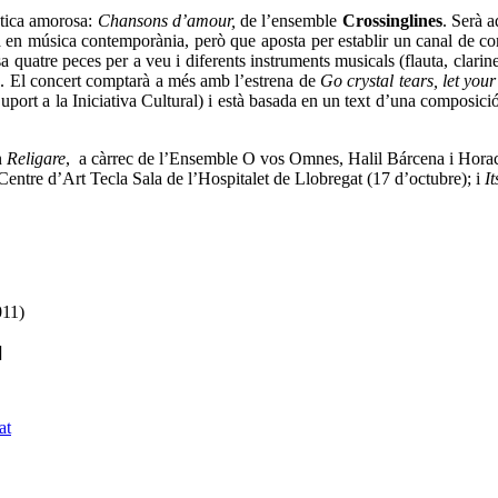
màtica amorosa:
Chansons d’amour,
de l’ensemble
Crossinglines
. Serà a
a en música contemporània, però que aposta per establir un canal de com
 quatre peces per a veu i diferents instruments musicals (flauta, clarine
ica. El concert comptarà a més amb l’estrena de
Go crystal tears, let you
t a la Iniciativa Cultural) i està basada en un text d’una composició
n
Religare
, a càrrec de l’Ensemble O vos Omnes, Halil Bárcena i Horac
Centre d’Art Tecla Sala de l’Hospitalet de Llobregat (17 d’octubre); i
It
011)
]
at