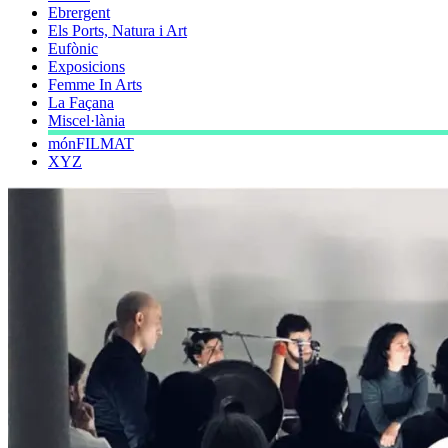
Ebrergent
Els Ports, Natura i Art
Eufònic
Exposicions
Femme In Arts
La Façana
Miscel·lània
mónFILMAT
XYZ