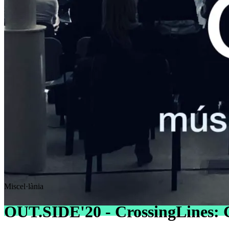
Miscel·lània
OUT.SIDE'20 - CrossingLines: