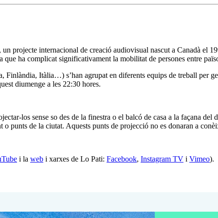
, un projecte internacional de creació audiovisual nascut a Canadà el 1
a que ha complicat significativament la mobilitat de persones entre païs
, Finlàndia, Itàlia…) s’han agrupat en diferents equips de treball per ge
quest diumenge a les 22:30 hores.
ojectar-los sense so des de la finestra o el balcó de casa a la façana d
 o punts de la ciutat. Aquests punts de projecció no es donaran a conèi
uTube
i la
web
i xarxes de Lo Pati:
Facebook
,
Instagram TV
i
Vimeo
).