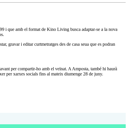
999 i que amb el format de Kino Living busca adaptar-se a la nova
os.
star, gravar i editar curtmetratges des de casa seua que es podran
el davant per compartir-ho amb el veïnat. A Amposta, també hi haurà
xer per xarxes socials fins al mateix diumenge 28 de juny.