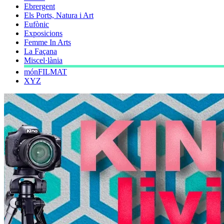
Ebrergent
Els Ports, Natura i Art
Eufònic
Exposicions
Femme In Arts
La Façana
Miscel·lània
mónFILMAT
XYZ