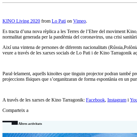
KINO Living 2020
from
Lo Pati
on
Vimeo
.
Es tracta d’una nova rèplica a les Terres de l’Ebre del moviment Kino
normalitat generada per la pandèmia del coronavirus, una crisi sanitàri
Així una vintena de persones de diferents nacionalitats (Rússia,Polònia
veure a través de les xarxes socials de Lo Pati i de Kino Tarragonik a
Paral·lelament, aquells kinoïtes que tinguin projector podran també pr
projeccions físiques que s’organitzaran de forma espontània en un punt
A través de les xarxes de Kino Tarragonik:
Facebook
,
Instagram
i
Yo
Comparteix a
Altres activitats