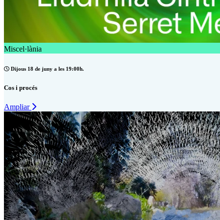
Miscel·lània
Dijous 18 de juny a les 19:00h.
Cos i procés
Ampliar