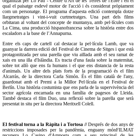
organitzat per Lo Pati - Centre d'Art de les Terres de l'Ebre i en el
qual el paisatge esdevé motor de l'acció i és considerat pròpiament
com un personatge. El programa d'aquesta edició contempla dotze
llargmetratges i vint-i-vuit curtmetratges. Una part dels films
orbitaran al voltant del concepte de muntanya, amb pel·lícules com
La Cima, una producció hispanofrancesa sobre la història entre dos
escaladors a la base de l’Annapurna.
Entre els caps de cartell cal destacar la pel·lícula Lamb, que va
guanyar la darrera edició del Festival de Cinema de Sitges i que està
protagonitzada per una parella que viu aïllada amb el seu ramat de
xais en una illa d'Islàndia. Es tracta d'una faula sobre la maternitat,
sobre tot allò que ens fa humans i el que ens distancia de la resta
d'animals. Un altre dels plats forts de la programació és el film
Alcarràs, de la directora Carla Simón. És el film català de l'any,
guardonat amb el Premi a la Millor Pel·lícula en el Festival de
Berlín. Una història costumista que ens parla de la supervivència del
sector agrícola encarnada en una família de pagesos de Lleida.
També destaca el film Duo, una reflexió sobre la parella que serà
presentat in situ per la directora Meritxell Colell.
El festival torna a la Ràpita i a Tortosa //
Després de dos anys de
restriccions imposades per la pandèmia, enguany mónFILMAT
recupera Lo Casino d'Amposta com a seu principal de les