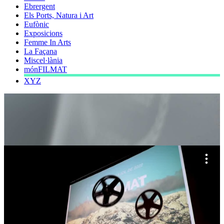
Ebrergent
Els Ports, Natura i Art
Eufònic
Exposicions
Femme In Arts
La Façana
Miscel·lània
mónFILMAT
XYZ