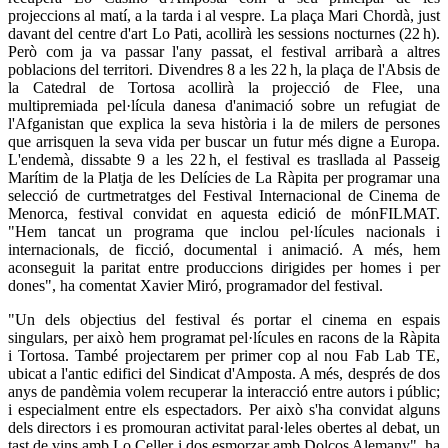
projeccions al matí, a la tarda i al vespre. La plaça Mari Chordà, just
davant del centre d'art Lo Pati, acollirà les sessions nocturnes (22 h).
Però com ja va passar l'any passat, el festival arribarà a altres
poblacions del territori. Divendres 8 a les 22 h, la plaça de l'Absis de
la Catedral de Tortosa acollirà la projecció de Flee, una
multipremiada pel·lícula danesa d'animació sobre un refugiat de
l'Afganistan que explica la seva història i la de milers de persones
que arrisquen la seva vida per buscar un futur més digne a Europa.
L'endemà, dissabte 9 a les 22 h, el festival es trasllada al Passeig
Marítim de la Platja de les Delícies de La Ràpita per programar una
selecció de curtmetratges del Festival Internacional de Cinema de
Menorca, festival convidat en aquesta edició de mónFILMAT.
"Hem tancat un programa que inclou pel·lícules nacionals i
internacionals, de ficció, documental i animació. A més, hem
aconseguit la paritat entre produccions dirigides per homes i per
dones", ha comentat Xavier Miró, programador del festival.
"Un dels objectius del festival és portar el cinema en espais
singulars, per això hem programat pel·lícules en racons de la Ràpita
i Tortosa. També projectarem per primer cop al nou Fab Lab TE,
ubicat a l'antic edifici del Sindicat d'Amposta. A més, després de dos
anys de pandèmia volem recuperar la interacció entre autors i públic;
i especialment entre els espectadors. Per això s'ha convidat alguns
dels directors i es promouran activitat paral·leles obertes al debat, un
tast de vins amb Lo Celler i dos esmorzar amb Dolços Alemany", ha