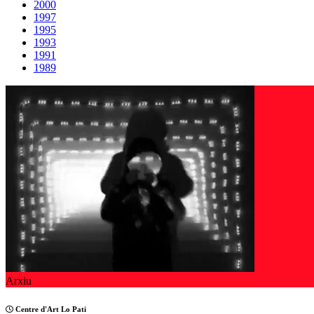
2000
1997
1995
1993
1991
1989
Arxiu
Centre d'Art Lo Pati