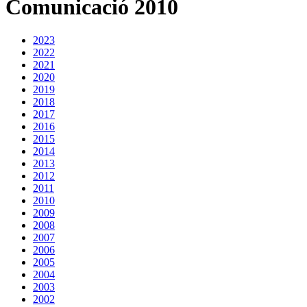
Comunicació 2010
2023
2022
2021
2020
2019
2018
2017
2016
2015
2014
2013
2012
2011
2010
2009
2008
2007
2006
2005
2004
2003
2002