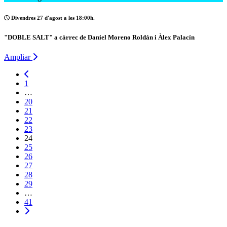
Divendres 27 d'agost a les 18:00h.
"DOBLE SALT" a càrrec de Daniel Moreno Roldán i Àlex Palacín
Ampliar
1
…
20
21
22
23
24
25
26
27
28
29
…
41