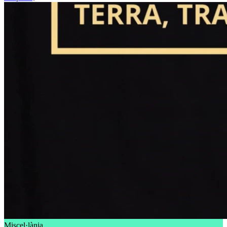
Miscel·lània