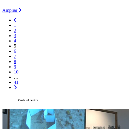
Ampliar
1
2
3
4
5
6
7
8
9
10
…
41
Visita el centre