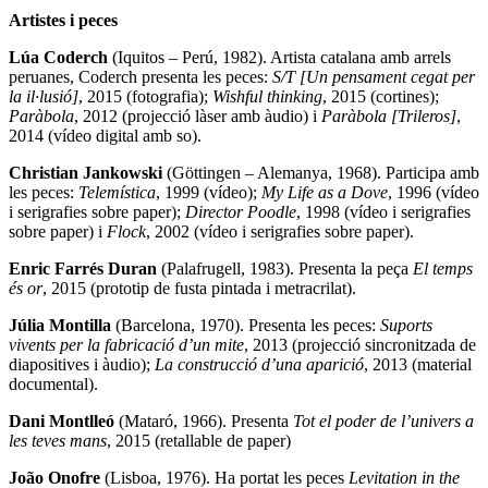
Artistes i peces
Lúa Coderch
(Iquitos – Perú, 1982). Artista catalana amb arrels
peruanes, Coderch presenta les peces:
S/T [Un pensament cegat per
la il·lusió]
, 2015 (fotografia);
Wishful thinking
, 2015 (cortines);
Paràbola
, 2012 (projecció làser amb àudio) i
Paràbola [Trileros]
,
2014 (vídeo digital amb so).
Christian Jankowski
(Göttingen – Alemanya, 1968). Participa amb
les peces:
Telemística
, 1999 (vídeo);
My Life as a Dove
, 1996 (vídeo
i serigrafies sobre paper);
Director Poodle
, 1998 (vídeo i serigrafies
sobre paper) i
Flock
, 2002 (vídeo i serigrafies sobre paper).
Enric Farrés Duran
(Palafrugell, 1983). Presenta la peça
El temps
és or
, 2015 (prototip de fusta pintada i metracrilat).
Júlia Montilla
(Barcelona, 1970). Presenta les peces:
Suports
vivents per la fabricació d’un mite
, 2013 (projecció sincronitzada de
diapositives i àudio);
La construcció d’una aparició
, 2013 (material
documental).
Dani Montlleó
(Mataró, 1966). Presenta
Tot el poder de l’univers a
les teves mans
, 2015 (retallable de paper)
João Onofre
(Lisboa, 1976). Ha portat les peces
Levitation in the