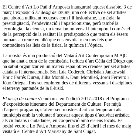
El Centre d’Art Lo Pati d’Amposta inaugurarà aquest dissabte, 3 de
març l’exposició
El desig de creure,
una col·lectiva de set artistes
que aborda utilitzant recursos com l’il·lusionisme, la màgia, la
prestidigitació, l’endevinació i l’aparicionisme, però també la
tecnologia i la ciència, un tema tan universal i intemporal com és el
de la percepció de la realitat i la predisposició que tenim els éssers
humans a creure en allò que ens envolta o en uns fets que
contradiuen les lleis de la física, la química i l’òptica.
La mostra és una producció del Mataró Art Contemporani M|A|C
que ha anat a cura de la comissària i crítica d’art Cèlia del Diego que
ha sabut organitzar en un mateix espai obres creades per set artistes
catalans i internacionals. Són Lúa Coderch, Christian Jankowski,
Enric Farrés Duran, Júlia Montilla, Dani Montlleó, Jordi Ferreiro i
Jöao Ortega. Tots set exploren des de diferents vessants i disciplines
el terreny pantanós de la il·lusió.
El desig de creure
s’emmarca en l’edició 2017-2018 del Programa
d’exposicions itinerants del Departament de Cultura. Per mitjà
d’aquest programa, s’ofereixen mostres d’art contemporani als
municipis amb la voluntat d’acostar aquest tipus d’activitat artística
als ciutadans i ciutadanes, en cooperació amb els ens locals. Es
podrà veure a Lo Pati, a Amposta fins el 29 d’abril i el mes de maig
visitarà el Centre d’Art Maristany de Sant Cugat.