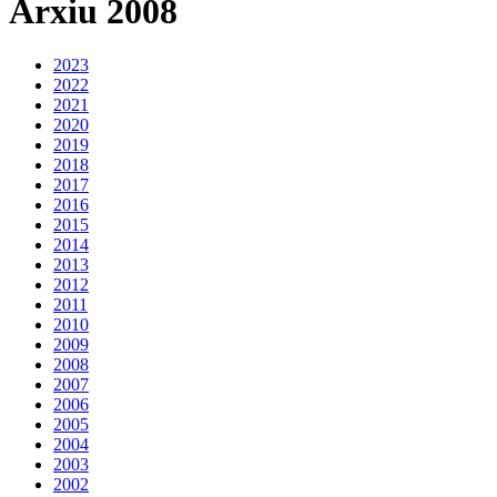
Arxiu 2008
2023
2022
2021
2020
2019
2018
2017
2016
2015
2014
2013
2012
2011
2010
2009
2008
2007
2006
2005
2004
2003
2002