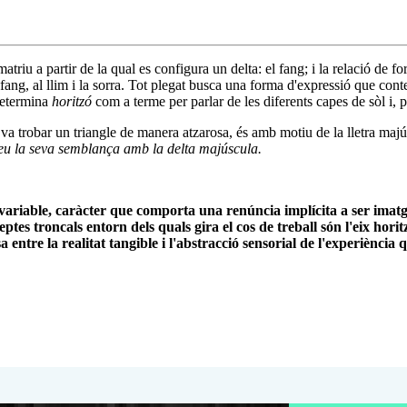
atriu a partir de la qual es configura un delta: el fang; i la relació de for
fang, al llim i la sorra. Tot plegat busca una forma d'expressió que contemp
 determina
horitzó
com a terme per parlar de les diferents capes de sòl i, per
s va trobar un triangle de manera atzarosa, és amb motiu de la lletra ma
eu la seva semblança amb la delta majúscula.
 variable, caràcter que comporta una renúncia implícita a ser imatge
eptes troncals entorn dels quals gira el cos de treball són l'eix horit
entre la realitat tangible i l'abstracció sensorial de l'experiència qu