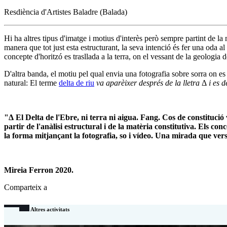
Resdiència d'Artistes Baladre (Balada)
Hi ha altres tipus d'imatge i motius d'interès però sempre partint de la m
manera que tot just esta estructurant, la seva intenció és fer una oda al 
concepte d'horitzó es trasllada a la terra, on el vessant de la geologia
D'altra banda, el motiu pel qual envia una fotografia sobre sorra on e
natural: El terme
delta de riu
va aparèixer després de la lletra
Δ
i es d
"Δ El Delta de l'Ebre, ni terra ni aigua. Fang. Cos de constitució
partir de l'anàlisi estructural i de la matèria constitutiva. Els conc
la forma mitjançant la fotografia, so i vídeo. Una mirada que versa 
Mireia Ferron 2020.
Comparteix a
Altres activitats