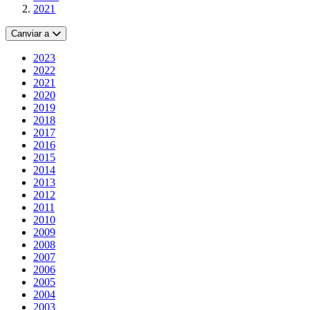
2021
Canviar a
2023
2022
2021
2020
2019
2018
2017
2016
2015
2014
2013
2012
2011
2010
2009
2008
2007
2006
2005
2004
2003