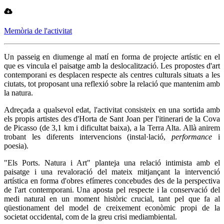
Memòria de l'activitat
Un passeig en diumenge al matí en forma de projecte artístic en el
que es vincula el paisatge amb la deslocalització. Les propostes d'art
contemporani es desplacen respecte als centres culturals situats a les
ciutats, tot proposant una reflexió sobre la relació que mantenim amb
la natura.
Adreçada a qualsevol edat, l'activitat consisteix en una sortida amb
els propis artistes des d'Horta de Sant Joan per l'itinerari de la Cova
de Picasso (de 3,1 km i dificultat baixa), a la Terra Alta. Allà anirem
trobant les diferents intervencions (instal·lació,
performance
i
poesia).
"Els Ports. Natura i Art" planteja una relació intimista amb el
paisatge i una revaloració del mateix mitjançant la intervenció
artística en forma d'obres efímeres concebudes des de la perspectiva
de l'art contemporani. Una aposta pel respecte i la conservació del
medi natural en un moment històric crucial, tant pel que fa al
qüestionament del model de creixement econòmic propi de la
societat occidental, com de la greu crisi mediambiental.