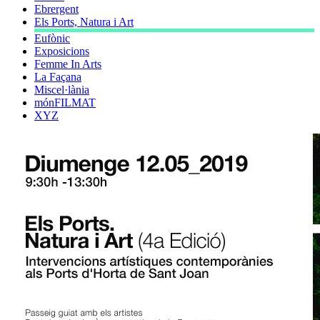
Ebrergent
Els Ports, Natura i Art
Eufònic
Exposicions
Femme In Arts
La Façana
Miscel·lània
mónFILMAT
XYZ