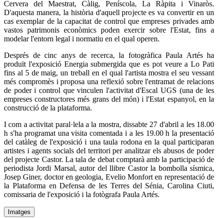
Cervera del Maestrat, Càlig, Peníscola, La Ràpita i Vinaròs.
D'aquesta manera, la història d'aquell projecte es va convertir en un
cas exemplar de la capacitat de control que empreses privades amb
vastos patrimonis econòmics poden exercir sobre l'Estat, fins a
modelar l'entorn legal i normatiu en el qual operen.
Després de cinc anys de recerca, la fotogràfica Paula Artés ha
produït l'exposició Energia submergida que es pot veure a Lo Pati
fins al 5 de maig, un treball en el qual l'artista mostra el seu vessant
més compromès i proposa una reflexió sobre l'entramat de relacions
de poder i control que vinculen l'activitat d'Escal UGS (una de les
empreses constructores més grans del món) i l'Estat espanyol, en la
construcció de la plataforma.
I com a activitat paral·lela a la mostra, dissabte 27 d'abril a les 18.00
h s'ha programat una visita comentada i a les 19.00 h la presentació
del catàleg de l'exposició i una taula rodona en la qual participaran
artistes i agents socials del territori per analitzar els abusos de poder
del projecte Castor. La tala de debat comptarà amb la participació de
periodista Jordi Marsal, autor del llibre Castor la bombolla sísmica,
Josep Giner, doctor en geologia, Evelio Monfort en representació de
la Plataforma en Defensa de les Terres del Sénia, Carolina Ciuti,
comissaria de l'exposició i la fotògrafa Paula Artés.
Imatges