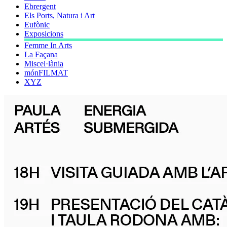
Ebrergent
Els Ports, Natura i Art
Eufònic
Exposicions
Femme In Arts
La Façana
Miscel·lània
mónFILMAT
XYZ