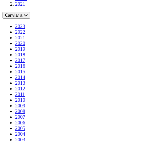
2021
Canviar a
2023
2022
2021
2020
2019
2018
2017
2016
2015
2014
2013
2012
2011
2010
2009
2008
2007
2006
2005
2004
2003