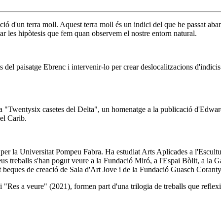
ció d'un terra moll. Aquest terra moll és un indici del que he passat abans
onar les hipòtesis que fem quan observem el nostre entorn natural.
s del paisatge Ebrenc i intervenir-lo per crear deslocalitzacions d'indici
a "Twentysix casetes del Delta", un homenatge a la publicació d'Edward 
del Carib.
 la Universitat Pompeu Fabra. Ha estudiat Arts Aplicades a l'Escultura
s seus treballs s'han pogut veure a la Fundació Miró, a l'Espai Bòlit, a 
t beques de creació de Sala d'Art Jove i de la Fundació Guasch Coranty 
 "Res a veure" (2021), formen part d'una trilogia de treballs que reflexi