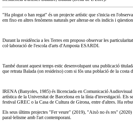
"Ha plogut o han regat" és un projecte artístic que s'inicia en l'observa
em fixo en altres fenòmens naturals per alterar-ne els indicis i qüesti
Durant la residència a les Terres em proposo observar les particularitat
col·laboració de l'escola d'arts d'Amposta ESARDI.
També durant aquest temps estic desenvolupant una publicació titulad
que retrata Balada (on resideixo) com si fós una població de la costa 
IRENA (Banyoles, 1985) és llicenciada en Comunicació Audiovisual per
artística de la Universitat de Barcelona en la línia d'investigació. El
festival GREC o la Casa de Cultura de Girona, entre d'altres. Ha rebu
Els seus últims projectes "Fer veure" (2019), "Això no és res" (2020) i
paral·lelisme amb l'art contemporani.