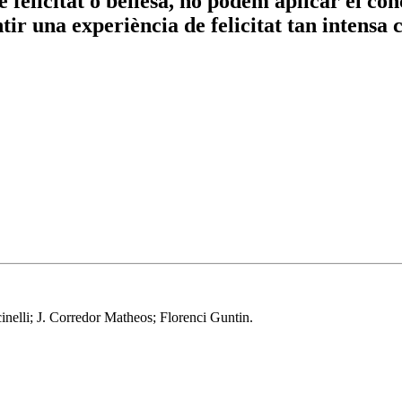
 felicitat o bellesa, no podem aplicar el co
entir una experiència de felicitat tan intens
inelli; J. Corredor Matheos; Florenci Guntin.