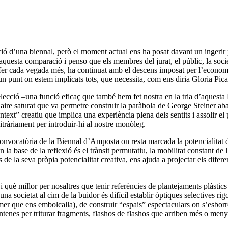
ió d’una biennal, però el moment actual ens ha posat davant un ingerir pe
lir aquesta comparació i penso que els membres del jurat, el públic, la so
fer cada vegada més, ha continuat amb el descens imposat per l’economi
un punt on estem implicats tots, que necessita, com ens diria Gloria Pic
ecció –una funció eficaç que també hem fet nostra en la tria d’aquesta B
t aire saturat que va permetre construir la paràbola de George Steiner ab
text” creatiu que implica una experiència plena dels sentits i assolir e
bitràriament per introduir-hi al nostre monòleg.
nvocatòria de la Biennal d’Amposta on resta marcada la potencialitat de l
 base de la reflexió és el trànsit permutatiu, la mobilitat constant de l
e la seva pròpia potencialitat creativa, ens ajuda a projectar els difere
i què millor per nosaltres que tenir referències de plantejaments plàstics
una societat al cim de la buidor és difícil establir òptiques selectives r
ímer que ens embolcalla), de construir “espais” espectaculars on s’esborre
nes per triturar fragments, flashos de flashos que arriben més o menys d