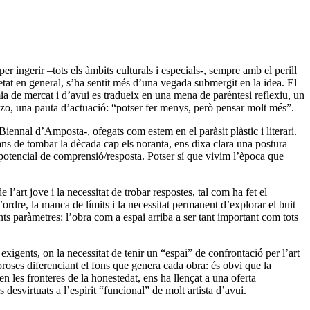
r ingerir –tots els àmbits culturals i especials-, sempre amb el perill
cietat en general, s’ha sentit més d’una vegada submergit en la idea. El
a de mercat i d’avui es tradueix en una mena de parèntesi reflexiu, un
azo, una pauta d’actuació: “potser fer menys, però pensar molt més”.
iennal d’Amposta-, ofegats com estem en el paràsit plàstic i literari.
ans de tombar la dècada cap els noranta, ens dixa clara una postura
l potencial de comprensió/resposta. Potser sí que vivim l’època que
’art jove i la necessitat de trobar respostes, tal com ha fet el
’ordre, la manca de límits i la necessitat permanent d’explorar el buit
nts paràmetres: l’obra com a espai arriba a ser tant important com tots
 exigents, on la necessitat de tenir un “espai” de confrontació per l’art
igoroses diferenciant el fons que genera cada obra: és obvi que la
n les fronteres de la honestedat, ens ha llençat a una oferta
esvirtuats a l’espirit “funcional” de molt artista d’avui.