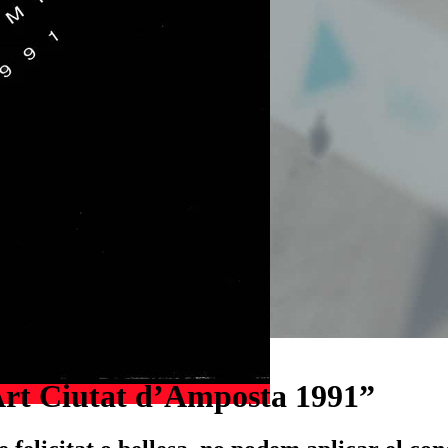
rt Ciutat d’Amposta 1991”