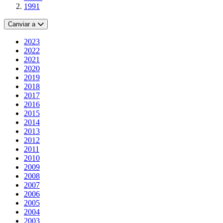
1991
Canviar a
2023
2022
2021
2020
2019
2018
2017
2016
2015
2014
2013
2012
2011
2010
2009
2008
2007
2006
2005
2004
2003