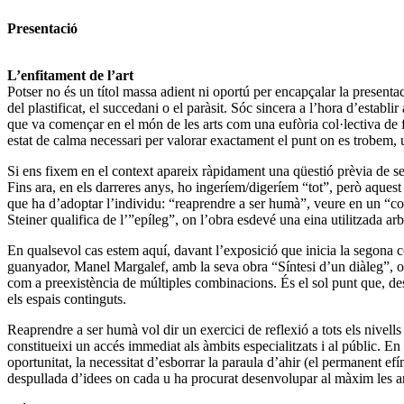
Presentació
L’enfitament de l’art
Potser no és un títol massa adient ni oportú per encapçalar la presentac
del plastificat, el succedani o el paràsit. Sóc sincera a l’hora d’estab
que va començar en el món de les arts com una eufòria col·lectiva de 
estat de calma necessari per valorar exactament el punt on es trobem, 
Si ens fixem en el context apareix ràpidament una qüestió prèvia de sel
Fins ara, en els darreres anys, ho ingeríem/digeríem “tot”, però aques
que ha d’adoptar l’individu: “reaprendre a ser humà”, veure en un “con
Steiner qualifica de l’”epíleg”, on l’obra esdevé una eina utilitzada ar
En qualsevol cas estem aquí, davant l’exposició que inicia la segona co
guanyador, Manel Margalef, amb la seva obra “Síntesi d’un diàleg”, on la
com a preexistència de múltiples combinacions. És el sol punt que, des d
els espais continguts.
Reaprendre a ser humà vol dir un exercici de reflexió a tots els nivells 
constitueixi un accés immediat als àmbits especialitzats i al públic. En 
oportunitat, la necessitat d’esborrar la paraula d’ahir (el permanent ef
despullada d’idees on cada u ha procurat desenvolupar al màxim les ante