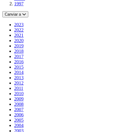
1997
Canviar a
2023
2022
2021
2020
2019
2018
2017
2016
2015
2014
2013
2012
2011
2010
2009
2008
2007
2006
2005
2004
2003