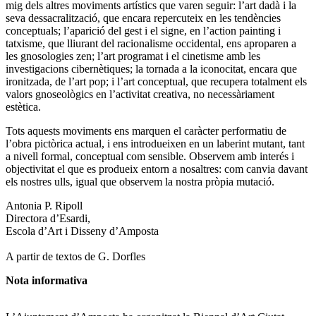
mig dels altres moviments artístics que varen seguir: l’art dadà i la
seva dessacralització, que encara repercuteix en les tendències
conceptuals; l’aparició del gest i el signe, en l’action painting i
tatxisme, que lliurant del racionalisme occidental, ens aproparen a
les gnosologies zen; l’art programat i el cinetisme amb les
investigacions cibernètiques; la tornada a la iconocitat, encara que
ironitzada, de l’art pop; i l’art conceptual, que recupera totalment els
valors gnoseològics en l’activitat creativa, no necessàriament
estètica.
Tots aquests moviments ens marquen el caràcter performatiu de
l’obra pictòrica actual, i ens introdueixen en un laberint mutant, tant
a nivell formal, conceptual com sensible. Observem amb interés i
objectivitat el que es produeix entorn a nosaltres: com canvia davant
els nostres ulls, igual que observem la nostra pròpia mutació.
Antonia P. Ripoll
Directora d’Esardi,
Escola d’Art i Disseny d’Amposta
A partir de textos de G. Dorfles
Nota informativa