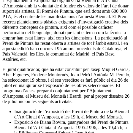
L’Ajuntament d’Amposta ha organitzat la Biennal d’Art Ciutat
d’Amposta amb la voluntat de difondre els valors de l’art i de donar
suport als artistes. El Premi de Pintura, que està dotat amb 600.000
PTA, és el centre de les manifestacions d’aquesta Biennal. El Premi
recerca plantejaments plàstics exigents i d’investigació creativa dels
diferents conceptes de pintura, així com el possible caràcter
performatiu del llenguatge, donat que tant el tema com la tècnica a
emprar han estat lliures, així com les dimensions. La participació al
Premi de Pintura ha restat oberta a artistes de tot l’àmbit estatal, i en
aquesta edició han concursat 95 autors procedents de Catalunya, el
País Valencià, les Illes, la comunitat de Madrid, el País Basc,
Astúries, etc.
El jurat qualificador, que ha estat constituït per Josep Miquel Garcia,
Abel Figueres, Frederic Montornés, Joan Peiró i Antònia M. Perelló,
ha seleccionat 19 obres, i el seu veredicte es farà públic el dia 26 de
juliol en inaugurar-se l’exposició de les obres seleccionades. El
programa d’actes, preparat conjuntament per l’Ajuntament
d’Amposta, el Museu del Montsià i Esardi, per al proper dissabte 26
de juliol inclou les següents activitats:
Inauguració de l’exposició del Premi de Pintura de la Biennal
d’Art Ciutat d’Amposta, a les 19 h, al Museu del Montsià.
Exposició de Diana Rovira, guanyadora del Premi de Pintura
Biennal d’Art Ciutat d’Amposta 1995-1996, a les 19,45 h, a
la Biblioteca Comarcal Sebastià Juan Arbó.