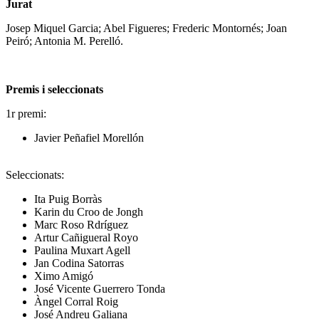
Jurat
Josep Miquel Garcia; Abel Figueres; Frederic Montornés; Joan
Peiró; Antonia M. Perelló.
Premis i seleccionats
1r premi:
Javier Peñafiel Morellón
Seleccionats:
Ita Puig Borràs
Karin du Croo de Jongh
Marc Roso Rdríguez
Artur Cañigueral Royo
Paulina Muxart Agell
Jan Codina Satorras
Ximo Amigó
José Vicente Guerrero Tonda
Àngel Corral Roig
José Andreu Galiana