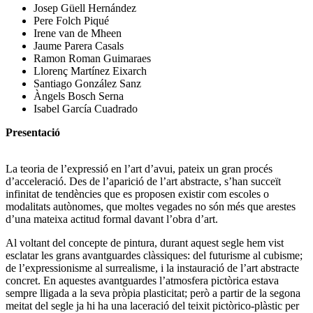
Josep Güell Hernández
Pere Folch Piqué
Irene van de Mheen
Jaume Parera Casals
Ramon Roman Guimaraes
Llorenç Martínez Eixarch
Santiago González Sanz
Àngels Bosch Serna
Isabel García Cuadrado
Presentació
La teoria de l’expressió en l’art d’avui, pateix un gran procés
d’acceleració. Des de l’aparició de l’art abstracte, s’han succeït
infinitat de tendències que es proposen existir com escoles o
modalitats autònomes, que moltes vegades no són més que arestes
d’una mateixa actitud formal davant l’obra d’art.
Al voltant del concepte de pintura, durant aquest segle hem vist
esclatar les grans avantguardes clàssiques: del futurisme al cubisme;
de l’expressionisme al surrealisme, i la instauració de l’art abstracte
concret. En aquestes avantguardes l’atmosfera pictòrica estava
sempre lligada a la seva pròpia plasticitat; però a partir de la segona
meitat del segle ja hi ha una laceració del teixit pictòrico-plàstic per