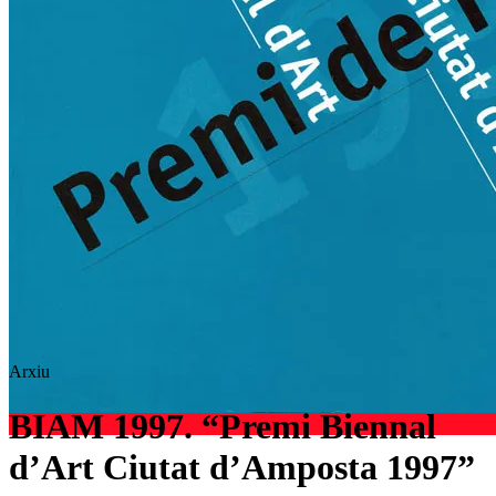
Arxiu
BIAM 1997. “Premi Biennal
d’Art Ciutat d’Amposta 1997”