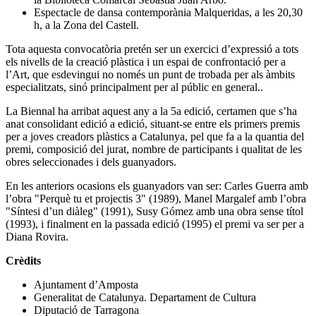
Espectacle de dansa contemporània Malqueridas, a les 20,30
h, a la Zona del Castell.
Tota aquesta convocatòria pretén ser un exercici d’expressió a tots
els nivells de la creació plàstica i un espai de confrontació per a
l’Art, que esdevingui no només un punt de trobada per als àmbits
especialitzats, sinó principalment per al públic en general..
La Biennal ha arribat aquest any a la 5a edició, certamen que s’ha
anat consolidant edició a edició, situant-se entre els primers premis
per a joves creadors plàstics a Catalunya, pel que fa a la quantia del
premi, composició del jurat, nombre de participants i qualitat de les
obres seleccionades i dels guanyadors.
En les anteriors ocasions els guanyadors van ser: Carles Guerra amb
l’obra "Perquè tu et projectis 3" (1989), Manel Margalef amb l’obra
"Síntesi d’un diàleg" (1991), Susy Gómez amb una obra sense títol
(1993), i finalment en la passada edició (1995) el premi va ser per a
Diana Rovira.
Crèdits
Ajuntament d’Amposta
Generalitat de Catalunya. Departament de Cultura
Diputació de Tarragona