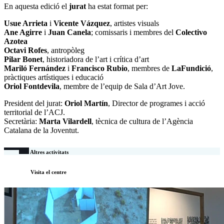
En aquesta edició el
jurat
ha estat format per:
Usue Arrieta
i
Vicente Vázquez
, artistes visuals
Ane Agirre
i
Juan Canela
; comissaris i membres del
Colectivo
Azotea
Octavi Rofes
, antropòleg
Pilar Bonet
, historiadora de l’art i crítica d’art
Mariló Fernández
i
Francisco Rubio
, membres de
LaFundició
,
pràctiques artístiques i educació
Oriol Fontdevila
, membre de l’equip de Sala d’Art Jove.
President del jurat:
Oriol Martín
, Director de programes i acció
territorial de l’ACJ.
Secretària:
Marta Vilardell
, tècnica de cultura de l’Agència
Catalana de la Joventut.
Altres activitats
Visita el centre