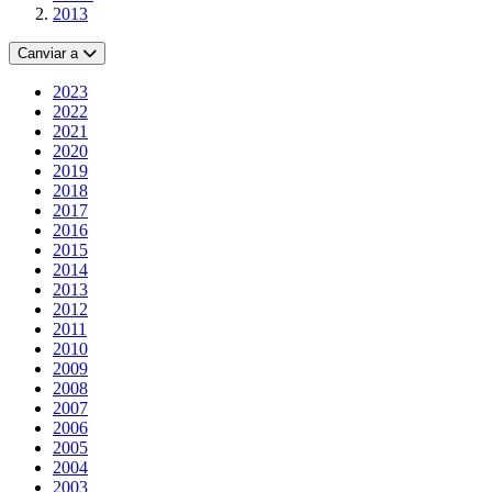
2013
Canviar a
2023
2022
2021
2020
2019
2018
2017
2016
2015
2014
2013
2012
2011
2010
2009
2008
2007
2006
2005
2004
2003