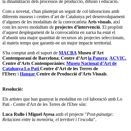
la dinamització dels processos de producció, difusió i educació.
Com a novetat, s'han plantejat un seguit de col·laboracions amb
diferents museus i centres d’art de Catalunya pel desenvolupament
d’algunes de les modalitats de la convocatòria
Arts
visuals
, així
com les noves modalitats de
projectes d’intervenció
. El propòsit
d’aquest desplegament de la convocatòria en xarxa ha estat el
d’abastir una major quantitat de recursos als projectes seleccionats,
al mateix temps que garantir-ne un major impacte territorial.
S'ha comptat amb el suport de
MACBA
Museu d’Art
Contemporani de Barcelona
;
Centre d’Art
la Panera
;
ACVIC.
Centre d’Arts Contemporànies
;
Museu Nacional d’Art de
Catalunya
;
Lo Pati
Centre d’Art de les Terres de
l’Ebre
;
i
Hangar
Centre de Producció d’Arts Visuals
.
Resolució:
Els artistes que han guanyat la modalitat en col·laboració amb Lo
Pati - Centre d'Art de les Terres de l'Ebre són:
Luca Rullo i Miguel Ayesa
amb el projecte "
Post-paisatge:
Relacions entre la memòria, el territori i l’escolta
".