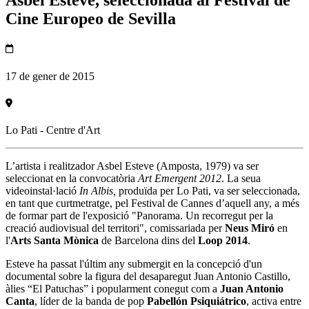
Asbel Esteve, seleccionada al Festival de
Cine Europeo de Sevilla
17 de gener de 2015
Lo Pati - Centre d'Art
L’artista i realitzador Asbel Esteve (Amposta, 1979) va ser
seleccionat en la convocatòria
Art Emergent 2012
. La seua
videoinstal·lació
In Albis,
produïda per Lo Pati, va ser seleccionada,
en tant que curtmetratge, pel Festival de Cannes d’aquell any, a més
de formar part de l'exposició "Panorama. Un recorregut per la
creació audiovisual del territori", comissariada per
Neus Miró
en
l'
Arts Santa Mònica
de Barcelona dins del
Loop 2014
.
Esteve ha passat l'últim any submergit en la concepció d'un
documental sobre la figura del desaparegut Juan Antonio Castillo,
àlies “El Patuchas” i popularment conegut com a
Juan Antonio
Canta
, líder de la banda de pop
Pabellón Psiquiátrico
, activa entre