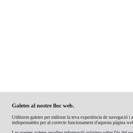
Galetes al nostre lloc web.
Utilitzem galetes per millorar la teva experiència de navegació i a
indispensables per al correcte funcionament d'aquesta pàgina we
Les nostres galetes recullen informació anònima sobre l'ús del we