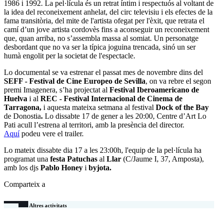
1986 i 1992. La pel·lícula és un retrat íntim i respectuós al voltant de
la idea del reconeixement anhelat, del circ televisiu i els efectes de la
fama transitòria, del mite de l'artista ofegat per l'èxit, que retrata el
camí d’un jove artista cordovès fins a aconseguir un reconeixement
que, quan arriba, no s’assembla massa al somiat. Un personatge
desbordant que no va ser la típica joguina trencada, sinó un ser
humà engolit per la societat de l'espectacle.
Lo documental se va estrenar el passat mes de novembre dins del
SEFF - Festival de Cine Europeo de Sevilla
, on va rebre el segon
premi Imagenera, s’ha projectat al
Festival Iberoamericano de
Huelva
i al
REC - Festival Internacional de Cinema de
Tarragona,
i aquesta mateixa setmana al festival
Dock of the Bay
de Donostia
.
Lo dissabte 17 de gener a les 20:00, Centre d’Art Lo
Pati acull l’estrena al territori, amb la presència del director.
Aquí
podeu vere el trailer.
Lo mateix dissabte dia 17 a les 23:00h, l'equip de la pel·lícula ha
programat una
festa Patuchas
al
Llar
(C/Jaume I, 37, Amposta),
amb los djs
Pablo Honey
i
byjota.
Comparteix a
Altres activitats