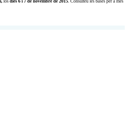
i,
los
dies 6 i 7 de novembre de 2015
. Consulteu les bases per a més