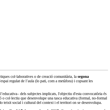
àctiques col·laboratives o de creació comunitària, la
segona
spai regulat de l’aula (lo pati, com a metàfora) i copsant les
educativa– dels subjectes implicats, l'objectiu d'esta convocatòria és
ció o col·lectiu que desenvolupe una tasca educativa (formal, no-formal
eixit social i cultural del context i el territori on se desenvolupa.