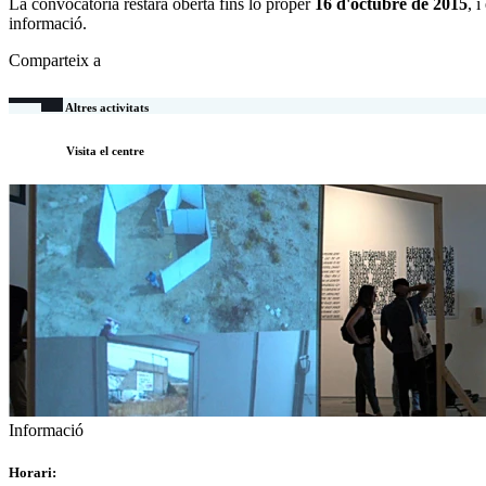
La convocatòria restarà oberta fins lo proper
16 d'octubre de 2015
, 
informació.
Comparteix a
Altres activitats
Visita el centre
Informació
Horari: