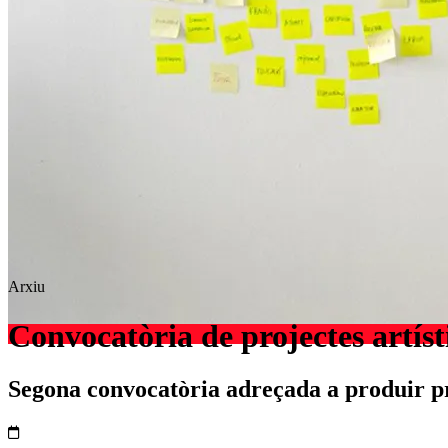
Arxiu
Convocatòria de projectes artíst
Segona convocatòria adreçada a produir pro