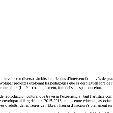
 que involucren diversos àmbits i col·lectius d’intervenció a través de pr
nvolupar projectes explorant les pedagogies que es despleguen fora de l’e
 centre d’art (Lo Pati) o, simplement, fora del seu espai concebut.
eproducció– cultural que travessa l’experiència –tant l’artística com l’
 desenvolupat al llarg del curs 2015-2016 en un centre educatiu, associa
 adults, de les Terres de l’Ebre, i hauraà d'inscriure's plenament en lo t