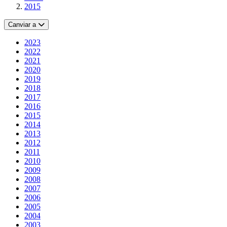
2015
Canviar a
2023
2022
2021
2020
2019
2018
2017
2016
2015
2014
2013
2012
2011
2010
2009
2008
2007
2006
2005
2004
2003