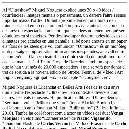
Al “Ultrashow” Miguel Noguera explica unes 30 o 40 idees /
ocurrències / imatges mentals o pensaments, un darrere l'altre i sense
importar massa l'ordre. Durant aproximadament una hora i deu
minuts està sol en escena, on també improvisa càntics i els comenta
després: un espectacle còmic tot i que les idees no tenen per què ser
còmiques en si mateixes. Per desenvolupar determinades idees es val
d'imatges projectades en una pantalla: si bé porta anotats en un paper
els títols de les idees que vol comunicar, “Ultrashow” és un monòleg
amb passatges improvisats i bifurcacions inesperades, a cavall entre
la conferència i la peça teatral. Un còmic estrella del posthumor que
cada setmana està al Teatre Goya de Barcelona amb un espectacle
que ja han vist més de 20.000 espectadors, i que servirà per donar el
tret de sortida a la novena edició de Strobe, Festival de Vídeo i Art
Digital, enguany agrupat baix lo concepte "incongruència".
Miguel Noguera és Llicenciat en Belles Arts i des de fa deu anys
duu a terme l'espectacle “Ultrashow” en contextos diversos com
teatres, festivals i museus. Ha publicat los llibres “Ultraviolència”,
“Ser mare avui “i “Millor que viure” (tots a Blackie Books) i, en
col·laboració amb Jonathan Millán, “Bullir un ós” (Bellesa Infinita,
2010). També ha col·laborat com a actor en vídeos del duet
Venga
Monjas
i en els films “Extraterrestre” de
Nacho Vigalondo
,
“Diamond Flash” de
Carlos Vermut
i “Mi loco Erasmus” de
Carlo
Padial
. Va col·laborar setmanalment amb
Manel Fuentes
a