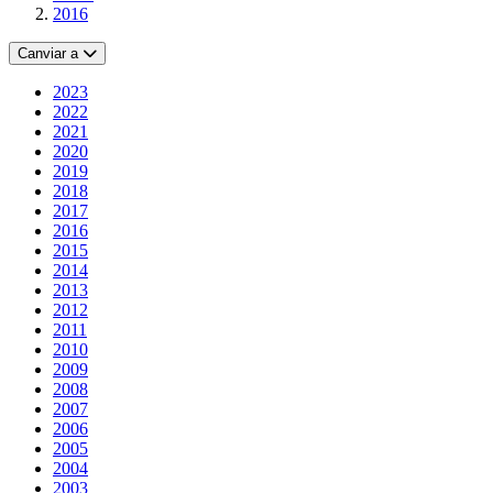
2016
Canviar a
2023
2022
2021
2020
2019
2018
2017
2016
2015
2014
2013
2012
2011
2010
2009
2008
2007
2006
2005
2004
2003