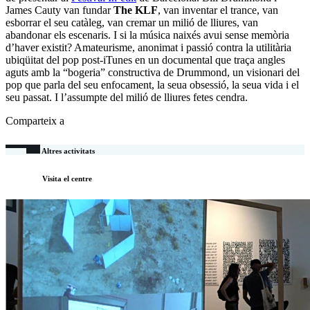
James Cauty van fundar
The KLF
, van inventar el trance, van
esborrar el seu catàleg, van cremar un milió de lliures, van
abandonar els escenaris. I si la música naixés avui sense memòria
d’haver existit? Amateurisme, anonimat i passió contra la utilitària
ubiqüitat del pop post-iTunes en un documental que traça angles
aguts amb la “bogeria” constructiva de Drummond, un visionari del
pop que parla del seu enfocament, la seua obsessió, la seua vida i el
seu passat. I l’assumpte del milió de lliures fetes cendra.
Comparteix a
Altres activitats
Visita el centre