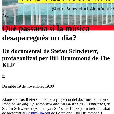
Arxiu
Què passaria si la música
desaparegués un dia?
Un documental de Stefan Schwietert,
protagonitzat per Bill Drummond de The
KLF
Dissabte 19 de novembre, 19:00
Abans de
Las Bistecs
hi haurà la projecció del documental musical
Imagine Waking Up Tomorrow and All Music Has Disappeared
, de
Stefan Schwietert
(Alemanya / Suïssa 2015, 83'), un treball acabat
de presentar al
Festival In-edit
de Barcelona. Bill Drummond i