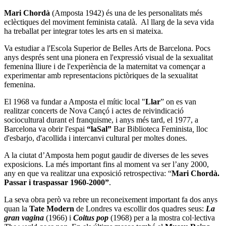
Mari Chordà
(Amposta 1942) és una de les personalitats més
eclèctiques del moviment feminista català. Al llarg de la seva vida
ha treballat per integrar totes les arts en si mateixa.
Va estudiar a l'Escola Superior de Belles Arts de Barcelona. Pocs
anys després sent una pionera en l'expressió visual de la sexualitat
femenina lliure i de l'experiència de la maternitat va començar a
experimentar amb representacions pictòriques de la sexualitat
femenina.
El 1968 va fundar a Amposta el mític local "
Llar
” on es van
realitzar concerts de Nova Cançó i actes de reivindicació
sociocultural durant el franquisme, i anys més tard, el 1977, a
Barcelona va obrir l'espai
“laSal
”
Bar Biblioteca Feminista
,
lloc
d'esbarjo, d'acollida i intercanvi cultural per moltes dones.
A la ciutat d’Amposta hem pogut gaudir de diverses de les seves
exposicions. La més important fins al moment va ser l’any 2000,
any en que va realitzar una exposició retrospectiva: “
Mari Chordà.
Passar i traspassar 1960-2000”
.
La seva obra però va rebre un reconeixement important fa dos anys
quan la
Tate Modern
de Londres va escollir dos quadres seus:
La
gran vagina
(1966) i
Coitus pop
(1968) per a la mostra col·lectiva