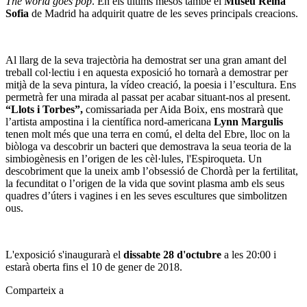
The world goes pop
. En els últims mesos també el
Museu Reina
Sofia
de Madrid ha adquirit quatre de les seves principals creacions.
Al llarg de la seva trajectòria ha demostrat ser una gran amant del
treball col·lectiu i en aquesta exposició ho tornarà a demostrar per
mitjà de la seva pintura, la vídeo creació, la poesia i l’escultura. Ens
permetrà fer una mirada al passat per acabar situant-nos al present.
“Llots i Torbes”,
comissariada per Aida Boix,
ens mostrarà que
l’artista ampostina i la científica nord-americana
Lynn Margulis
tenen molt més que una terra en comú, el delta del Ebre, lloc on la
biòloga va descobrir un bacteri que demostrava la seua teoria de la
simbiogènesis en l’origen de les cèl·lules, l'Espiroqueta. Un
descobriment que la uneix amb l’obsessió de Chordà per la fertilitat,
la fecunditat o l’origen de la vida que sovint plasma amb els seus
quadres d’úters i vagines i en les seves escultures que simbolitzen
ous.
L'exposició s'inaugurarà el
dissabte 28 d'octubre
a les 20:00 i
estarà oberta fins el 10 de gener de 2018.
Comparteix a