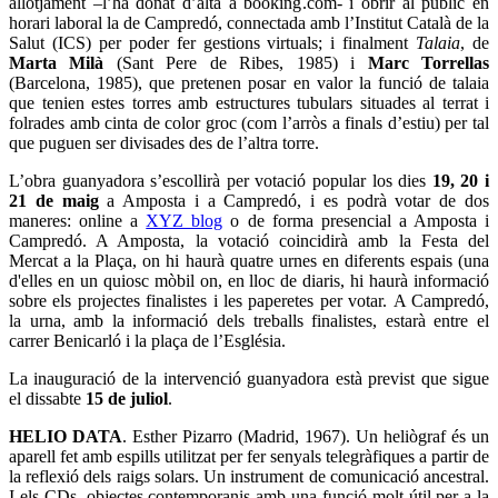
allotjament –l’ha donat d’alta a booking.com- i obrir al públic en
horari laboral la de Campredó, connectada amb l’Institut Català de la
Salut (ICS) per poder fer gestions virtuals; i finalment
Talaia
, de
Marta Milà
(Sant Pere de Ribes, 1985) i
Marc Torrellas
(Barcelona, 1985), que pretenen posar en valor la funció de talaia
que tenien estes torres amb estructures tubulars situades al terrat i
folrades amb cinta de color groc (com l’arròs a finals d’estiu) per tal
que puguen ser divisades des de l’altra torre.
L’obra guanyadora s’escollirà per votació popular los dies
19, 20 i
21 de maig
a Amposta i a Campredó, i es podrà votar de dos
maneres: online a
XYZ blog
o de forma presencial a Amposta i
Campredó. A Amposta, la votació coincidirà amb la Festa del
Mercat a la Plaça, on hi haurà quatre urnes en diferents espais (una
d'elles en un quiosc mòbil on, en lloc de diaris, hi haurà informació
sobre els projectes finalistes i les paperetes per votar. A Campredó,
la urna, amb la informació dels treballs finalistes, estarà entre el
carrer Benicarló i la plaça de l’Església.
La inauguració de la intervenció guanyadora està previst que sigue
el dissabte
15 de juliol
.
HELIO DATA
. Esther Pizarro (Madrid, 1967). Un heliògraf és un
aparell fet amb espills utilitzat per fer senyals telegràfiques a partir de
la reflexió dels raigs solars. Un instrument de comunicació ancestral.
I els CDs, objectes contemporanis amb una funció molt útil per a la