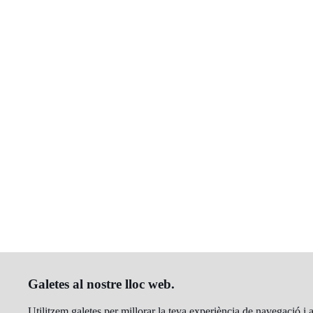
Galetes al nostre lloc web.
Utilitzem galetes per millorar la teva experiència de navegació i an