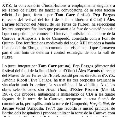
XYZ
, la convocatòria d’instal·lacions a emplaçaments singulars a
les Terres de l’Ebre, ha tancat la convocatòria de la seua tercera
edició. Lo jurat, format per
Tom Carr
(artista),
Pep Fargas
(director del festival del foc i de la llum Lluèrnia d’Olot) i
Àlex
Farnós
(director del Museu de les Terres de l’Ebre), ha seleccionat
les tres propostes finalistes que passaran a la fase de votació popular
i que competiran per connectar i intervenir artísticament la torre de la
Carrova, a Amposta, i la de Campredó, coneguda com a Font de
Quinto. Dos fortificacions medievals del segle XIII situades a banda
i banda del riu Ebre, que es comuniquen visualment i que formaven
part d’una línia de defensa i control estratègic de tota la vall de
l’Ebre.
Lo jurat, integrat per
Tom Carr
(artista),
Pep Fargas
(director del
festival del foc i de la llum Lluèrnia d’Olot) i
Àlex Farnós
(director
del Museu de les Terres de l’Ebre), assistit per les directores d'XYZ,
Antònia Ripoll i Eva Cajigos, ha triat les tres propostes avaluant la
vinculació amb lo territori, la sostenibilitat i la viabilitat. Així, les
obres seleccionades són
Helio Data
, d’
Ester Pizarro
(Madrid,
1967), que proposa, mitjançant la instal·lació de CDs a les quatre
façanes de la torre de la Carrova, recuperar la seua funció de
comunicació, per espills, amb la torre de Campredó;
Hospitalitat
, de
Jaume Vidal
(Amposta, 1977) que recorda la missió principal de
l’ordre dels hospitalers i proposa utilitzar la torre de la Carrova com