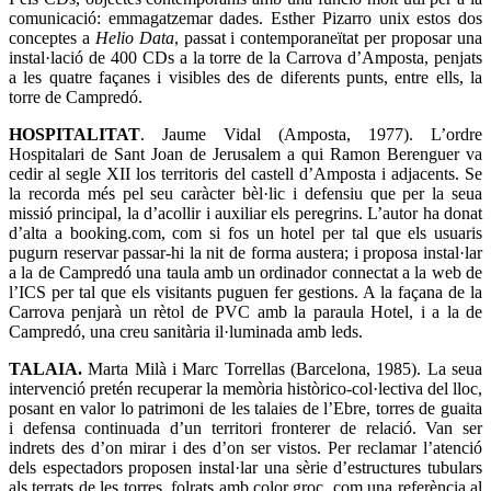
comunicació: emmagatzemar dades. Esther Pizarro unix estos dos
conceptes a
Helio Data
, passat i contemporaneïtat per proposar una
instal·lació de 400 CDs a la torre de la Carrova d’Amposta, penjats
a les quatre façanes i visibles des de diferents punts, entre ells, la
torre de Campredó.
HOSPITALITAT
. Jaume Vidal (Amposta, 1977). L’ordre
Hospitalari de Sant Joan de Jerusalem a qui Ramon Berenguer va
cedir al segle XII los territoris del castell d’Amposta i adjacents. Se
la recorda més pel seu caràcter bèl·lic i defensiu que per la seua
missió principal, la d’acollir i auxiliar els peregrins. L’autor ha donat
d’alta a booking.com, com si fos un hotel per tal que els usuaris
pugurn reservar passar-hi la nit de forma austera; i proposa instal·lar
a la de Campredó una taula amb un ordinador connectat a la web de
l’ICS per tal que els visitants puguen fer gestions. A la façana de la
Carrova penjarà un rètol de PVC amb la paraula Hotel, i a la de
Campredó, una creu sanitària il·luminada amb leds.
TALAIA.
Marta Milà i Marc Torrellas (Barcelona, 1985). La seua
intervenció pretén recuperar la memòria històrico-col·lectiva del lloc,
posant en valor lo patrimoni de les talaies de l’Ebre, torres de guaita
i defensa continuada d’un territori fronterer de relació. Van ser
indrets des d’on mirar i des d’on ser vistos. Per reclamar l’atenció
dels espectadors proposen instal·lar una sèrie d’estructures tubulars
als terrats de les torres, folrats amb color groc, com una referència al