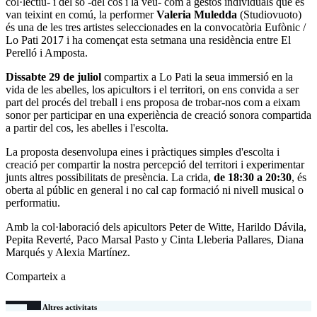
col·lectiu- i del so -del cos i la veu- com a gestos individuals que es
van teixint en comú, la performer
Valeria Muledda
(Studiovuoto)
és una de les tres artistes seleccionades en la convocatòria Eufònic /
Lo Pati 2017 i ha començat esta setmana una residència entre El
Perelló i Amposta.
Dissabte 29 de juliol
compartix a Lo Pati la seua immersió en la
vida de les abelles, los apicultors i el territori, on ens convida a ser
part del procés del treball i ens proposa de trobar-nos com a eixam
sonor per participar en una experiència de creació sonora compartida
a partir del cos, les abelles i l'escolta.
La proposta desenvolupa eines i pràctiques simples d'escolta i
creació per compartir la nostra percepció del territori i experimentar
junts altres possibilitats de presència. La crida,
de 18:30 a 20:30
, és
oberta al públic en general i no cal cap formació ni nivell musical o
performatiu.
Amb la col·laboració dels apicultors Peter de Witte, Harildo Dávila,
Pepita Reverté, Paco Marsal Pasto y Cinta Lleberia Pallares, Diana
Marqués y Alexia Martínez.
Comparteix a
Altres activitats