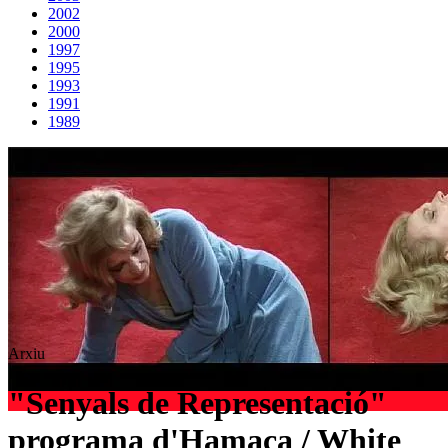
2002
2000
1997
1995
1993
1991
1989
Arxiu
"Senyals de Representació"
programa d'Hamaca / White