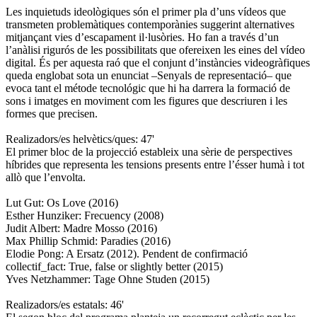
Les inquietuds ideològiques són el primer pla d’uns vídeos que
transmeten problemàtiques contemporànies suggerint alternatives
mitjançant vies d’escapament il·lusòries. Ho fan a través d’un
l’anàlisi rigurós de les possibilitats que ofereixen les eines del vídeo
digital. És per aquesta raó que el conjunt d’instàncies videogràfiques
queda englobat sota un enunciat –Senyals de representació– que
evoca tant el métode tecnológic que hi ha darrera la formació de
sons i imatges en moviment com les figures que descriuren i les
formes que precisen.
Realizadors/es helvètics/ques: 47'
El primer bloc de la projecció estableix una sèrie de perspectives
híbrides que representa les tensions presents entre l’ésser humà i tot
allò que l’envolta.
Lut Gut: Os Love (2016)
Esther Hunziker: Frecuency (2008)
Judit Albert: Madre Mosso (2016)
Max Phillip Schmid: Paradies (2016)
Elodie Pong: A Ersatz (2012). Pendent de confirmació
collectif_fact: True, false or slightly better (2015)
Yves Netzhammer: Tage Ohne Studen (2015)
Realizadors/es estatals: 46'