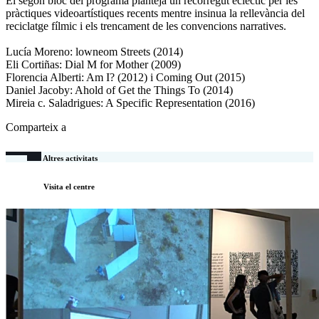
El segon bloc del programa planteja un recorregut eclèctic per les
pràctiques videoartístiques recents mentre insinua la rellevància del
reciclatge fílmic i els trencament de les convencions narratives.
Lucía Moreno: lowneom Streets (2014)
Eli Cortiñas: Dial M for Mother (2009)
Florencia Alberti: Am I? (2012) i Coming Out (2015)
Daniel Jacoby: Ahold of Get the Things To (2014)
Mireia c. Saladrigues: A Specific Representation (2016)
Comparteix a
Altres activitats
Visita el centre