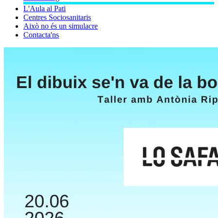
L'Aula al Pati
Centres Sociosanitaris
Això no és un simulacre
Contacta'ns