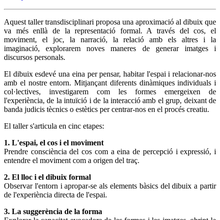
Aquest taller transdisciplinari proposa una aproximació al dibuix que
va més enllà de la representació formal. A través del cos, el
moviment, el joc, la narració, la relació amb els altres i la
imaginació, explorarem noves maneres de generar imatges i
discursos personals.
El dibuix esdevé una eina per pensar, habitar l'espai i relacionar-nos
amb el nostre entorn. Mitjançant diferents dinàmiques individuals i
col·lectives, investigarem com les formes emergeixen de
l'experiència, de la intuïció i de la interacció amb el grup, deixant de
banda judicis tècnics o estètics per centrar-nos en el procés creatiu.
El taller s'articula en cinc etapes:
1. L'espai, el cos i el moviment
Prendre consciència del cos com a eina de percepció i expressió, i
entendre el moviment com a origen del traç.
2. El lloc i el dibuix formal
Observar l'entorn i apropar-se als elements bàsics del dibuix a partir
de l'experiència directa de l'espai.
3. La suggerència de la forma