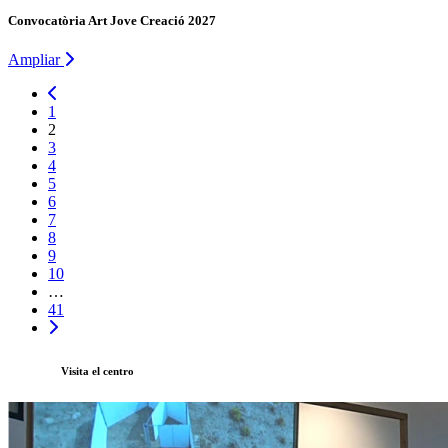
Convocatòria Art Jove Creació 2027
Ampliar
1
2
3
4
5
6
7
8
9
10
…
41
Visita el centro