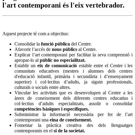
l'art contemporani és l'eix vertebrador.
Aquest projecte té com a objectius:
Consolidar la
funció pública
del Centre.
Afavorir l’accés de
nous públics
al Centre.
Explicar l’art contemporani per facilitar la seva comprensió i
apropar-lo al
públic no especialitzat.
Establir un
eix de comunicació
estable entre el Centre i les
comunitats educatives (mestres i alumnes dels centres
d'educació infantil, primària i secundària i d’ensenyament
superior) i col·lectius d’adults, ja siguin professionals,
culturals o socials entre altres.
Vincular les activitats que es desenvolupen al Centre a les
àrees de coneixement dels diferents centres educatius i
col·lectius d’adults especialitzats, assolir o consolidar
competències bàsiques i específiques.
Subministrar la informació necessària per fer de l’art
contemporani una
eina de coneixement.
Fomentar la pràctica creativa des dels llenguatges
contemporanis en el
si de la societat.