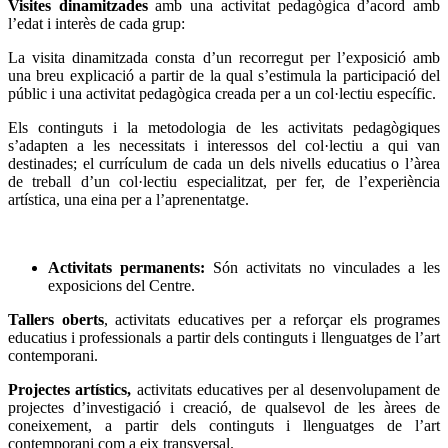
Visites dinamitzades
amb una activitat pedagògica d’acord amb
l’edat i interès de cada grup:
La visita dinamitzada consta d’un recorregut per l’exposició amb
una breu explicació a partir de la qual s’estimula la participació del
públic i una activitat pedagògica creada per a un col·lectiu específic.
Els continguts i la metodologia de les activitats pedagògiques
s’adapten a les necessitats i interessos del col·lectiu a qui van
destinades; el currículum de cada un dels nivells educatius o l’àrea
de treball d’un col·lectiu especialitzat, per fer, de l’experiència
artística, una eina per a l’aprenentatge.
Activitats permanents:
Són activitats no vinculades a les
exposicions del Centre.
Tallers oberts
, activitats educatives per a reforçar els programes
educatius i professionals a partir dels continguts i llenguatges de l’art
contemporani.
Projectes artístics,
activitats educatives per al desenvolupament de
projectes d’investigació i creació, de qualsevol de les àrees de
coneixement, a partir dels continguts i llenguatges de l’art
contemporani com a eix transversal.