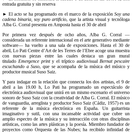
entrada gratuita y sin reserva
► El acto se ha programado en el marco de la exposición
Soy una
cadena binaria, soy puro artificio
, que la artista visual y tecnóloga
Alba G. Corral presenta en Amposta hasta el 30 de abril
Por primera vez después de ocho años, Alba G. Corral —
considerada un referente internacional en el arte generativo mediante
software— ha vuelto a una sala de exposiciones. Hasta el 30 de
abril, Lo Pati Centre d’Art de les Terres de l’Ebre acoge una muestra
con nuevas piezas entre las cuales destaca un gran mural
titulado
Emergence print
y el tríptico audiovisual
Bernat pescaire
escuchando a Suso
, que se acompaña de la música del músico y
productor musical Suso Saiz.
Y para indagar en la relación que connecta los dos artistas, el 9 de
abril a las 19.00 h, Lo Pati ha programado un espectáculo de
electrónica audiovisual que unirá en un mismo escenario el universo
sonoro de Suso Saiz con la creatividad de Alba G. Corral. El músico
de vanguardia, arreglista y productor Suso Saiz (Cádiz, 1957) es un
referente de la música electrónica en España. Un guitarrista
imaginativo y sutil, con una incansable actividad que cubre un
amplio espectro de la música y su interacción con otras disciplinas
artísticas, como las artes plásticas y la poesía. Miembro fundador de
proyectos como Orquesta de las Nubes; ha recibido infinidad de