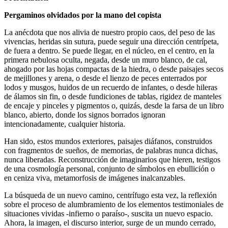
Pergaminos olvidados por la mano del copista
La anécdota que nos alivia de nuestro propio caos, del peso de las
vivencias, heridas sin sutura, puede seguir una dirección centrípeta,
de fuera a dentro. Se puede llegar, en el núcleo, en el centro, en la
primera nebulosa oculta, negada, desde un muro blanco, de cal,
ahogado por las hojas compactas de la hiedra, o desde paisajes secos
de mejillones y arena, o desde el lienzo de peces enterrados por
lodos y musgos, huidos de un recuerdo de infantes, o desde hileras
de álamos sin fin, o desde fundiciones de tablas, rigidez de manteles
de encaje y pinceles y pigmentos o, quizás, desde la farsa de un libro
blanco, abierto, donde los signos borrados ignoran
intencionadamente, cualquier historia.
Han sido, estos mundos exteriores, paisajes diáfanos, construidos
con fragmentos de sueños, de memorias, de palabras nunca dichas,
nunca liberadas. Reconstrucción de imaginarios que hieren, testigos
de una cosmología personal, conjunto de símbolos en ebullición o
en ceniza viva, metamorfosis de imágenes inalcanzables.
La búsqueda de un nuevo camino, centrífugo esta vez, la reflexión
sobre el proceso de alumbramiento de los elementos testimoniales de
situaciones vividas -infierno o paraíso-, suscita un nuevo espacio.
Ahora, la imagen, el discurso interior, surge de un mundo cerrado,