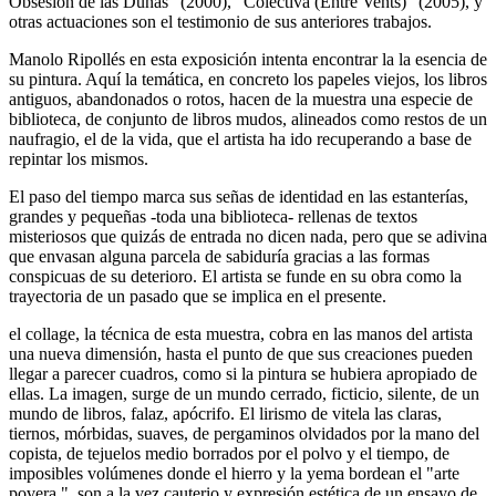
Obsesión de las Dunas" (2000), "Colectiva (Entre Vents)" (2005), y
otras actuaciones son el testimonio de sus anteriores trabajos.
Manolo Ripollés en esta exposición intenta encontrar la la esencia de
su pintura. Aquí la temática, en concreto los papeles viejos, los libros
antiguos, abandonados o rotos, hacen de la muestra una especie de
biblioteca, de conjunto de libros mudos, alineados como restos de un
naufragio, el de la vida, que el artista ha ido recuperando a base de
repintar los mismos.
El paso del tiempo marca sus señas de identidad en las estanterías,
grandes y pequeñas -toda una biblioteca- rellenas de textos
misteriosos que quizás de entrada no dicen nada, pero que se adivina
que envasan alguna parcela de sabiduría gracias a las formas
conspicuas de su deterioro. El artista se funde en su obra como la
trayectoria de un pasado que se implica en el presente.
el collage, la técnica de esta muestra, cobra en las manos del artista
una nueva dimensión, hasta el punto de que sus creaciones pueden
llegar a parecer cuadros, como si la pintura se hubiera apropiado de
ellas. La imagen, surge de un mundo cerrado, ficticio, silente, de un
mundo de libros, falaz, apócrifo. El lirismo de vitela las claras,
tiernos, mórbidas, suaves, de pergaminos olvidados por la mano del
copista, de tejuelos medio borrados por el polvo y el tiempo, de
imposibles volúmenes donde el hierro y la yema bordean el "arte
povera ", son a la vez cauterio y expresión estética de un ensayo de