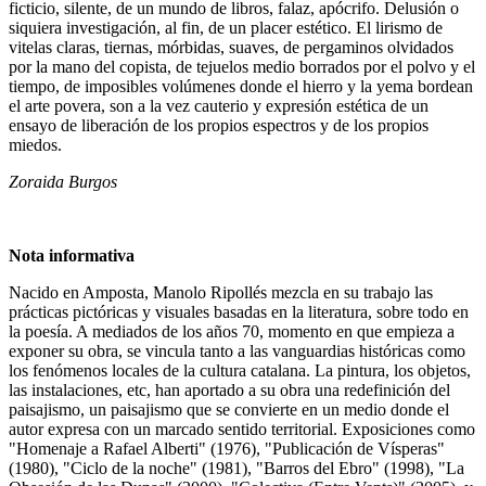
ficticio, silente, de un mundo de libros, falaz, apócrifo. Delusión o
siquiera investigación, al fin, de un placer estético. El lirismo de
vitelas claras, tiernas, mórbidas, suaves, de pergaminos olvidados
por la mano del copista, de tejuelos medio borrados por el polvo y el
tiempo, de imposibles volúmenes donde el hierro y la yema bordean
el arte povera, son a la vez cauterio y expresión estética de un
ensayo de liberación de los propios espectros y de los propios
miedos.
Zoraida Burgos
Nota informativa
Nacido en Amposta, Manolo Ripollés mezcla en su trabajo las
prácticas pictóricas y visuales basadas en la literatura, sobre todo en
la poesía. A mediados de los años 70, momento en que empieza a
exponer su obra, se vincula tanto a las vanguardias históricas como
los fenómenos locales de la cultura catalana. La pintura, los objetos,
las instalaciones, etc, han aportado a su obra una redefinición del
paisajismo, un paisajismo que se convierte en un medio donde el
autor expresa con un marcado sentido territorial. Exposiciones como
"Homenaje a Rafael Alberti" (1976), "Publicación de Vísperas"
(1980), "Ciclo de la noche" (1981), "Barros del Ebro" (1998), "La