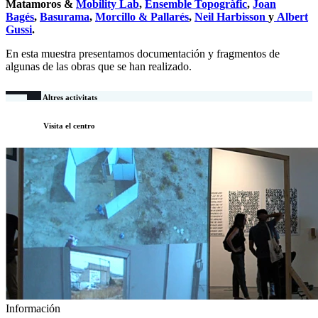
Matamoros &
Mobility Lab
,
Ensemble Topogràfic
,
Joan
Bagés
,
Basurama
,
Morcillo & Pallarés
,
Neil Harbisson
y
Albert
Gussi
.
En esta muestra presentamos documentación y fragmentos de
algunas de las obras que se han realizado.
Altres activitats
Visita el centro
Información