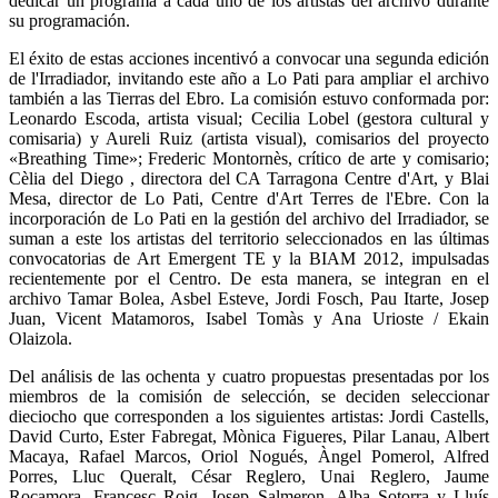
dedicar un programa a cada uno de los artistas del archivo durante
su programación.
El éxito de estas acciones incentivó a convocar una segunda edición
de l'Irradiador, invitando este año a Lo Pati para ampliar el archivo
también a las Tierras del Ebro. La comisión estuvo conformada por:
Leonardo Escoda, artista visual; Cecilia Lobel (gestora cultural y
comisaria) y Aureli Ruiz (artista visual), comisarios del proyecto
«Breathing Time»; Frederic Montornès, crítico de arte y comisario;
Cèlia del Diego , directora del CA Tarragona Centre d'Art, y Blai
Mesa, director de Lo Pati, Centre d'Art Terres de l'Ebre. Con la
incorporación de Lo Pati en la gestión del archivo del Irradiador, se
suman a este los artistas del territorio seleccionados en las últimas
convocatorias de Art Emergent TE y la BIAM 2012, impulsadas
recientemente por el Centro. De esta manera, se integran en el
archivo Tamar Bolea, Asbel Esteve, Jordi Fosch, Pau Itarte, Josep
Juan, Vicent Matamoros, Isabel Tomàs y Ana Urioste / Ekain
Olaizola.
Del análisis de las ochenta y cuatro propuestas presentadas por los
miembros de la comisión de selección, se deciden seleccionar
dieciocho que corresponden a los siguientes artistas: Jordi Castells,
David Curto, Ester Fabregat, Mònica Figueres, Pilar Lanau, Albert
Macaya, Rafael Marcos, Oriol Nogués, Àngel Pomerol, Alfred
Porres, Lluc Queralt, César Reglero, Unai Reglero, Jaume
Rocamora, Francesc Roig, Josep Salmeron, Alba Sotorra y Lluís