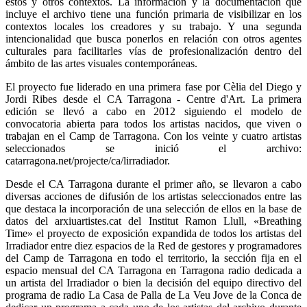
éstos y otros contextos. La información y la documentación que
incluye el archivo tiene una función primaria de visibilizar en los
contextos locales los creadores y su trabajo. Y una segunda
intencionalidad que busca ponerlos en relación con otros agentes
culturales para facilitarles vías de profesionalización dentro del
ámbito de las artes visuales contemporáneas.
El proyecto fue liderado en una primera fase por Cèlia del Diego y
Jordi Ribes desde el CA Tarragona - Centre d'Art. La primera
edición se llevó a cabo en 2012 siguiendo el modelo de
convocatoria abierta para todos los artistas nacidos, que viven o
trabajan en el Camp de Tarragona. Con los veinte y cuatro artistas
seleccionados se inició el archivo:
catarragona.net/projecte/ca/lirradiador.
Desde el CA Tarragona durante el primer año, se llevaron a cabo
diversas acciones de difusión de los artistas seleccionados entre las
que destaca la incorporación de una selección de ellos en la base de
datos del arxiuartistes.cat del Institut Ramon Llull, «Breathing
Time» el proyecto de exposición expandida de todos los artistas del
Irradiador entre diez espacios de la Red de gestores y programadores
del Camp de Tarragona en todo el territorio, la sección fija en el
espacio mensual del CA Tarragona en Tarragona radio dedicada a
un artista del Irradiador o bien la decisión del equipo directivo del
programa de radio La Casa de Palla de La Veu Jove de la Conca de