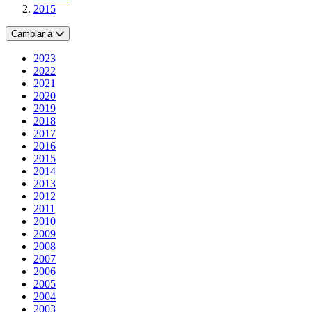
2015
Cambiar a
2023
2022
2021
2020
2019
2018
2017
2016
2015
2014
2013
2012
2011
2010
2009
2008
2007
2006
2005
2004
2003