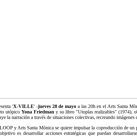
esenta '
X-VILLE
' -
jueves 28 de mayo
a las 20h en el Arts Santa Mòn
ecto utópico
Yona Friedman
y su libro "Utopías realizables" (1974), 
ye la narración a través de situaciones colectivas, recreando imágenes 
 LOOP y Arts Santa Mònica se quiere impulsar la coproducción de un p
etivo es desarrollar acciones estratégicas que puedan desarrollarse 