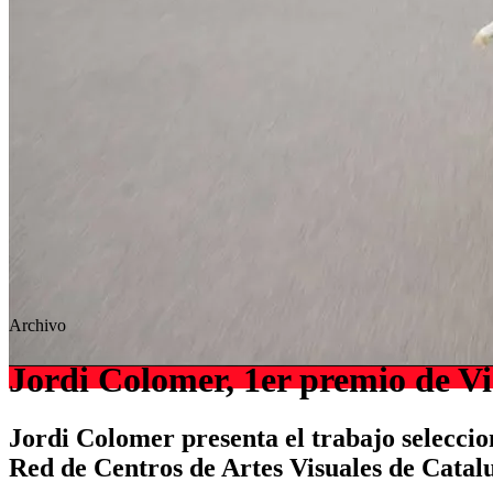
Archivo
Jordi Colomer, 1er premio de
Jordi Colomer presenta el trabajo seleccio
Red de Centros de Artes Visuales de Catal