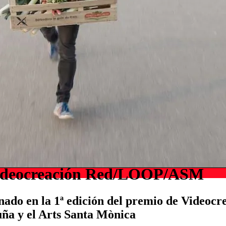
 Videocreación Red/LOOP/ASM
nado en la 1ª edición del premio de Videocr
uña y el Arts Santa Mònica