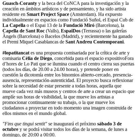
Guasch-Coranty
y la beca del CoNCA para la investigación y la
creación en ámbitos artísticos y de pensamiento, y ha sido artista
residente en
Smart Project Space
(Amsterdam). Ha expuesto
individualmente en espacios como Fundació Suñol, el Espai Cub de
La Capella
o el Espai 13 de la
Fundació Miró
(Barcelona), la
Capella de Sant Roc
(Valls),
EspaiDos
(Terrassa) o las galerías
Àngels (Barcelona) o Bacelos (Madrid), y recientemente ha ganado
el Premi Miquel Casablancas de
Sant Andreu Contemporani
.
#lopatitancat
es una propuesta comisariada por la crítica de arte y
comisaria
Cèlia de Diego
, concebida para el espacio expositivoFora
d’hores de Lo Pati que se ilumina cuando el centro cierra sus puertas
(todos los días, de 20.00 a 24.00 horas), y pretende poner en
cuestión la dicotomía entre los binomios abierto-cercado, presencia-
ausencia, representación-autenticidad. El proyecto busca reflexionar
sobre la necesidad de estar presente a todas horas, aquella que
mueve cada vez más museos y centros de arte a crear un espacio que
amplíe sus horas de visibilidad, la que mueve los artistas a
promocionar continuamente su trabajo, o la que mueve los
ciudadanos a proyectar en todo momento una imagen construida de
ellos mismos en el mundo global.
"Fins que tingui sentit"
se inaugurará el próximo
sábado 3 de
octubre
y se podrá visitar todos los días de la semana, de lunes a
domingo, de 20:00 a 00:00.