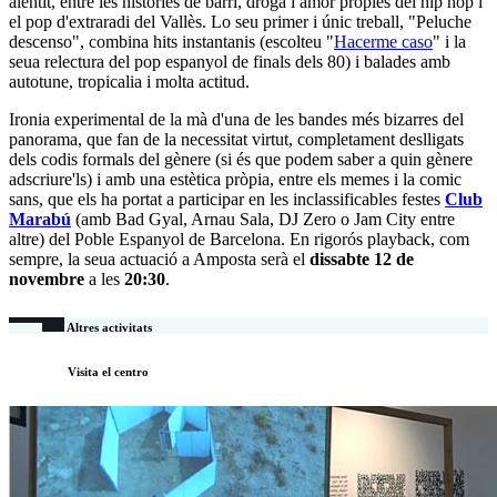
alentit, entre les històries de barri, droga i amor pròpies del hip hop i
el pop d'extraradi del Vallès. Lo seu primer i únic treball, "Peluche
descenso", combina hits instantanis (escolteu "
Hacerme caso
" i la
seua relectura del pop espanyol de finals dels 80) i balades amb
autotune, tropicalia i molta actitud.
Ironia experimental de la mà d'una de les bandes més bizarres del
panorama, que fan de la necessitat virtut, completament deslligats
dels codis formals del gènere (si és que podem saber a quin gènere
adscriure'ls) i amb una estètica pròpia, entre els memes i la comic
sans, que els ha portat a participar en les inclassificables festes
Club
Marabú
(amb Bad Gyal, Arnau Sala, DJ Zero o Jam City entre
altre) del Poble Espanyol de Barcelona. En rigorós playback, com
sempre, la seua actuació a Amposta serà el
dissabte 12 de
novembre
a les
20:30
.
Altres activitats
Visita el centro