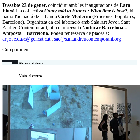
Dissabte 23 de gener,
coincidint amb les inauguracions de
Lara
Fluxà
i la col.lectiva
Cauty said to Franco: What time is love?
, hi
haurà l'actuació de la banda
Corte Moderno
(Ediciones Populares,
Barcelona).
Organitzat en col·laboració amb Sala Art Jove i Sant
Andreu Contemporani, hi ha un
servei d’autocar Barcelona –
Amposta – Barcelona
. Podeu fer reserva de places a:
artjove.dasc@gencat.cat
i
sac@santandreucontemporani.org
Compartir en
Altres activitats
Visita el centro