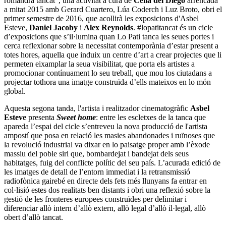
romandrà tancat", una activitat a cura de
Cèlia del Diego
arrencada
a mitat 2015 amb Gerard Cuartero, Lúa Coderch i Luz Broto, obri el
primer semestre de 2016, que acollirà les exposicions d'Asbel
Esteve,
Daniel Jacoby
i
Alex Reynolds
. #lopatitancat és un cicle
d’exposicions que s’il·lumina quan Lo Pati tanca les seues portes i
cerca reflexionar sobre la necessitat contemporània d’estar present a
totes hores, aquella que induix un centre d’art a crear projectes que li
permeten eixamplar la seua visibilitat, que porta els artistes a
promocionar contínuament lo seu treball, que mou los ciutadans a
projectar tothora una imatge construïda d’ells mateixos en lo món
global.
Aquesta segona tanda, l'artista i realitzador cinematogràfic
Asbel
Esteve
presenta
Sweet home
: entre les escletxes de la tanca que
apareda l’espai del cicle s’entreveu la nova producció de l'artista
ampostí que posa en relació les masies abandonades i ruïnoses que
la revolució industrial va dixar en lo paisatge proper amb l’èxode
massiu del poble siri que, bombardejat i bandejat dels seus
habitatges, fuig del conflicte polític del seu país. L’acurada edició de
les imatges de detall de l’entorn immediat i la retransmissió
radiofònica gairebé en directe dels fets més llunyans fa entrar en
col·lisió estes dos realitats ben distants i obri una reflexió sobre la
gestió de les fronteres europees construïdes per delimitar i
diferenciar allò intern d’allò extern, allò legal d’allò il·legal, allò
obert d’allò tancat.